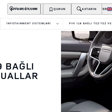
AVTOMOBİLLƏR
SAHİBLƏR
QURUN
KƏŞF EDİN
AXTARIN
ALIŞ-VERİŞ
DİLER ÜNVANI
İNFOTAINMENT SİSTEMLƏRİ
PIVI İLƏ BAĞLI TEZ-TEZ V
Ə BAĞLI
SUALLAR