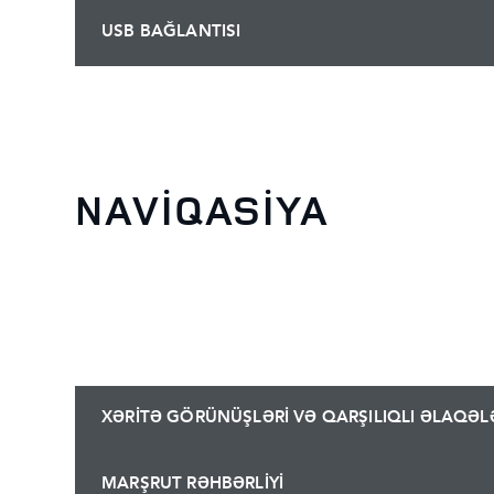
USB BAĞLANTISI
NAVİQASİYA
XƏRİTƏ GÖRÜNÜŞLƏRİ VƏ QARŞILIQLI ƏLAQƏL
MARŞRUT RƏHBƏRLİYİ