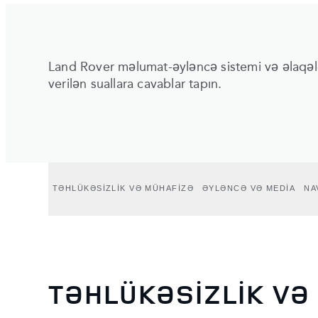
Land Rover məlumat-əyləncə sistemi və əlaqələ
verilən suallara cavablar tapın.
TƏHLÜKƏSİZLİK VƏ MÜHAFİZƏ
ƏYLƏNCƏ VƏ MEDİA
NA
TƏHLÜKƏSİZLİK VƏ