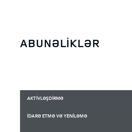
ABUNƏLİKLƏR
AKTİVLƏŞDİRMƏ
İDARƏ ETMƏ VƏ YENİLƏMƏ