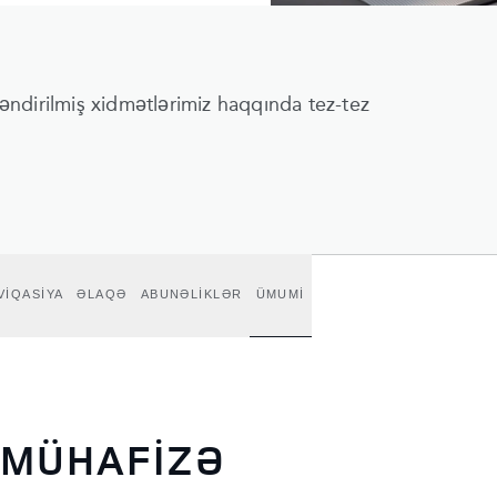
ndirilmiş xidmətlərimiz haqqında tez-tez
VİQASİYA
ƏLAQƏ
ABUNƏLİKLƏR
ÜMUMİ
 MÜHAFİZƏ