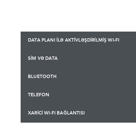
DATA PLANI İLƏ AKTİVLƏŞDİRİLMİŞ WI-FI
SİM VƏ DATA
BLUETOOTH
TELEFON
XARİCİ WI-FI BAĞLANTISI