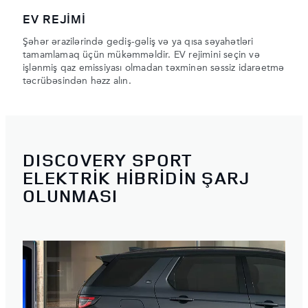
EV REJİMİ
Şəhər ərazilərində gediş-gəliş və ya qısa səyahətləri
tamamlamaq üçün mükəmməldir. EV rejimini seçin və
işlənmiş qaz emissiyası olmadan təxminən səssiz idarəetmə
təcrübəsindən həzz alın.
DISCOVERY SPORT
ELEKTRİK HİBRİDİN ŞARJ
OLUNMASI