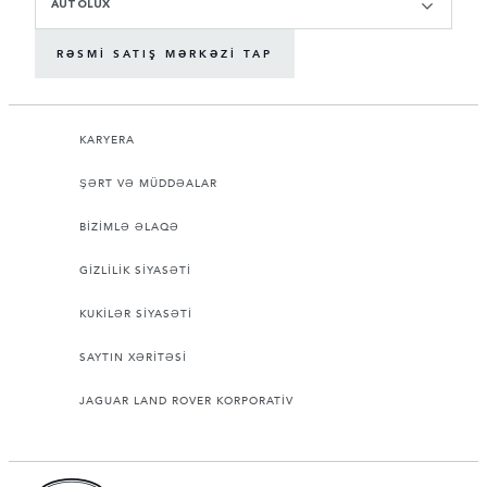
AUTOLUX
RƏSMI SATIŞ MƏRKƏZI TAP
KARYERA
ŞƏRT VƏ MÜDDƏALAR
BİZİMLƏ ƏLAQƏ
GİZLİLİK SİYASƏTİ
KUKİLƏR SİYASƏTİ
SAYTIN XƏRİTƏSİ
JAGUAR LAND ROVER KORPORATİV