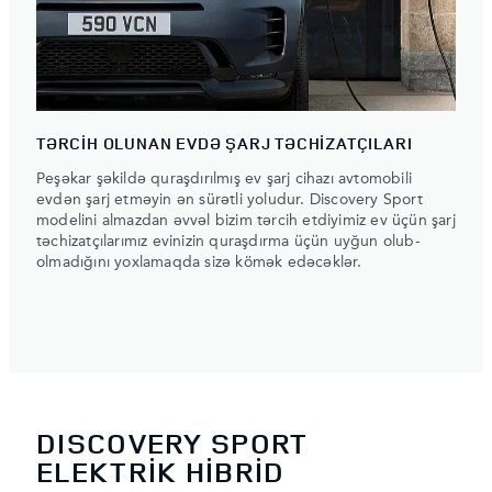
TƏRCİH OLUNAN EVDƏ ŞARJ TƏCHİZATÇILARI
Peşəkar şəkildə quraşdırılmış ev şarj cihazı avtomobili
evdən şarj etməyin ən sürətli yoludur. Discovery Sport
modelini almazdan əvvəl bizim tərcih etdiyimiz ev üçün şarj
təchizatçılarımız evinizin quraşdırma üçün uyğun olub-
olmadığını yoxlamaqda sizə kömək edəcəklər.
DISCOVERY SPORT
ELEKTRİK HİBRİD