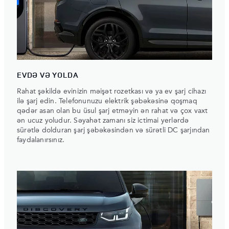
EVDƏ VƏ YOLDA
Rahat şəkildə evinizin məişət rozetkası və ya ev şarj cihazı
ilə şarj edin. Telefonunuzu elektrik şəbəkəsinə qoşmaq
qədər asan olan bu üsul şarj etməyin ən rahat və çox vaxt
ən ucuz yoludur. Səyahət zamanı siz ictimai yerlərdə
sürətlə dolduran şarj şəbəkəsindən və sürətli DC şarjından
faydalanırsınız.