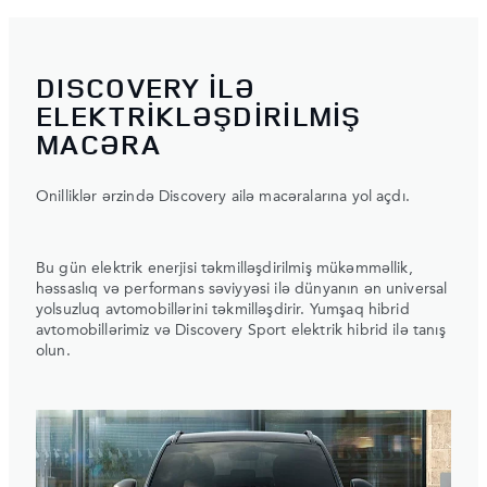
DISCOVERY İLƏ
ELEKTRİKLƏŞDİRİLMİŞ
MACƏRA
Onilliklər ərzində Discovery ailə macəralarına yol açdı.
Bu gün elektrik enerjisi təkmilləşdirilmiş mükəmməllik,
həssaslıq və performans səviyyəsi ilə dünyanın ən universal
yolsuzluq avtomobillərini təkmilləşdirir. Yumşaq hibrid
avtomobillərimiz və Discovery Sport elektrik hibrid ilə tanış
olun.