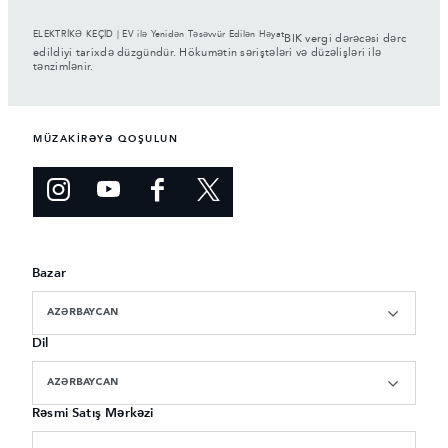
ELEKTRİKƏ KEÇİD | EV ilə Yenidən Təsəvvür Edilən Həyat
BIK vergi dərəcəsi dərc
edildiyi tarixdə düzgündür. Hökumətin səriştələri və düzəlişləri ilə
tənzimlənir.
MÜZAKİRƏYƏ QOŞULUN
Bazar
AZƏRBAYCAN
Dil
AZƏRBAYCAN
Rəsmi Satış Mərkəzi