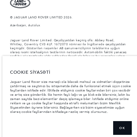
© JAGUAR LAND ROVER LIMITED 2026.
Azerbaijan, Autolux
Jaguar Land Rover Limited: Qeydiyyatdan keçmiş ofis: Abbey Road,
Whitley, Coventry CV3 4LF. 1672070 nömrəsi ilə İngiltərədə qeydiyyatdan
keçmişdir. Göstərilən rəqəmlər AB qanunvericiliyinin tələblərinə uyğun
olaraq rəsmi istehsalçının testlərinin nəticəsidir. Avtomobilin faktiki yanacaq
sərfi bu cür testlərdə əldə ediləndən fərqli ola bilər və bu rəqəmlər yalnız
müqayisə məqsədləri üçündir. Bu veb-saytdakı məlumatlar, spesifikasiyalar,
qiymətlər və rənglər bazardan bazara dəyişə bilər və xəbərdarlıq
edilmədən dəyişdirilə bilər. Ərazidə varlıq və qiymətlər barədə, lütfən, yerli
COOKIE SİYASƏTİ
dilerinizə müraciət edin.
Göstərilən çəkilər avtomobilin standart xarakteristikasını əks etdirir.
Jaguar Land Rover sizə maraqlı ola biləcək məhsul və xidmətləri diqqətinizə
İstehsal sonrası əlavə edilən aksesuarlar və digər avadanlıqlar yük götürmə
çatdırmaq və saytımızı bu istiqamətdə daha da funksional etmək üçün cookie
qabiliyyətinə təsir göstərəcək. Aksesuarlar, sərnişinlər, maye və yanacaq
fayllardan istifadə edir. İStifadə etdiyimiz cookie fayllarından biri çox vacibdir
yükləndikdə Ümumi Avtomobil Çəkisinin (GVW) və Oxa Düşən Maksimum
və artıq sizə göndərilib. Siz həmin faylı ləğv və ya blok edə bilərsiniz, lakin bu
Yükün müəyyən edilmiş həddinin aşılmadığından əmin olun.
zaman saytda bəzi elementlər dəqiq işləməyə bilər. İstifadə etdiyimiz online
reklam və ya cookie fayllar haqqında ətraflı məlumatları bizim Məxfilik
Şəkillər və spesifikasiyalar haqqında vacib qeyd.
Qlobal yarımkeçirici
Siyasətindən öyrənə bilərsiniz. Bağlayarkən siz bizim siyasətimizə uyğun
çatışmazlığı hal-hazırda avtomobilin istehsal xüsusiyyətlərinə, seçimlərin
olaraq cookie fayllarından istifadəyə razılıq vermiş olursunuz..
mövcudluğuna və istehsal müddətlərinə təsir göstərir. Bu, çox dinamik bir
vəziyyətdir və nəticədə hazırda veb-saytda istifadə edilən şəkillər,
funksiyalar, seçimlər, xüsusi işləmələr və rəng sxemləri üçün mövcud
spesifikasiyaları tam əks etdirməyə bilər. Zəhmət olmasa, hər hansı cari
məhdudiyyətlər barədə məlumat etmək üçün Satış mərkəzi ilə əlaqə
OK
saxlayın.