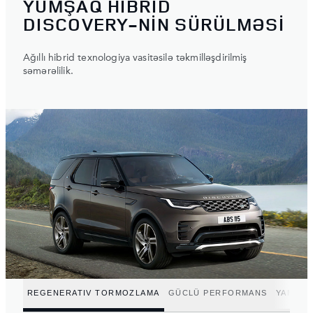
YUMŞAQ HİBRİD
DISCOVERY-NİN SÜRÜLMƏSİ
Ağıllı hibrid texnologiya vasitəsilə təkmilləşdirilmiş
səmərəlilik.
REGENERATIV TORMOZLAMA
GÜCLÜ PERFORMANS
YANACA