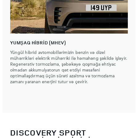
YUMŞAQ HİBRİD (MHEV)
Yüngül hibrid avtomobillərimizin benzin və dizel
mühərrikləri elektrik mühərriki ilə həmahəng şəkildə işləyir.
Regenerativ tormozlama, şəbəkəyə qoşmağa ehtiyac
olmadan akkumulyatorun qət etdiyi məsafəni
optimallaşdırmaq üçün sürəti azaltma və tormozlama
zamanı yaranan enerjini tutur və çevirir.
DISCOVERY SPORT