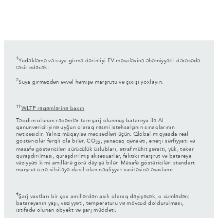
1
Yedəkləmə və suya girmə dərinliyi EV məsafəsinə əhəmiyyətli dərəcədə
təsir edəcək.
2
Suya girməzdən əvvəl həmişə marşrutu və çıxışı yoxlayın.
††
WLTP rəqəmlərinə baxın
Təqdim olunan rəqəmlər tam şarj olunmuş batareya ilə Aİ
qanunvericiliyinə uyğun olaraq rəsmi istehsalçının sınaqlarının
nəticəsidir. Yalnız müqayisə məqsədləri üçün. Qlobal miqyasda real
göstəricilər fərqli ola bilər. CO
, yanacaq qənaəti, enerji sərfiyyatı və
2
2
məsafə göstəriciləri sürücülük üslubları, ətraf mühit şəraiti, yük, təkər
quraşdırılması, quraşdırılmış aksesuarlar, faktiki marşrut və batareya
vəziyyəti kimi amillərə görə dəyişə bilər. Məsafə göstəriciləri standart
marşrut üzrə silsiləyə daxil olan nəqliyyat vasitəsinə əsaslanır.
‡
Şarj vaxtları bir çox amillərdən asılı olaraq dəyişəcək, o cümlədən:
batareyanın yaşı, vəziyyəti, temperaturu və mövcud doldurulması,
istifadə olunan obyekt və şarj müddəti.