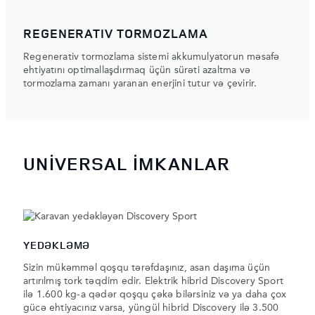
REGENERATIV TORMOZLAMA
Regenerativ tormozlama sistemi akkumulyatorun məsafə
ehtiyatını optimallaşdırmaq üçün sürəti azaltma və
tormozlama zamanı yaranan enerjini tutur və çevirir.
UNİVERSAL İMKANLAR
YEDƏKLƏMƏ
Sizin mükəmməl qoşqu tərəfdaşınız, asan daşıma üçün
artırılmış tork təqdim edir. Elektrik hibrid Discovery Sport
ilə 1.600 kg-a qədər qoşqu çəkə bilərsiniz və ya daha çox
gücə ehtiyacınız varsa, yüngül hibrid Discovery ilə 3.500