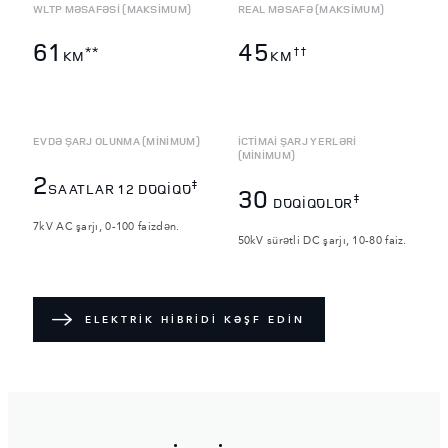
WLTP MƏSAFƏSİ (MAKSİMUM)
REAL MƏSAFƏ (MAKSİMUM)
61
45
**
††
KM
KM
EVDƏ ŞARJ OLUNMA (MİNİMUM)
İCTİMAİ ŞARJ YERLƏRİ
(MİNİMUM)
2
‡
SAATLAR 12 DƏQİQƏ
30
‡
DƏQİQƏLƏR
7kV AC şarjı, 0-100 faizdən.
50kV sürətli DC şarjı, 10-80 faiz.
ELEKTRİK HİBRİDİ KƏŞF EDİN