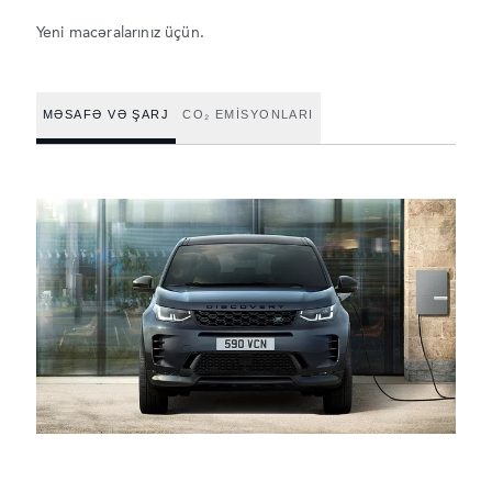
Yeni macəralarınız üçün.
MƏSAFƏ VƏ ŞARJ
CO₂ EMİSYONLARI