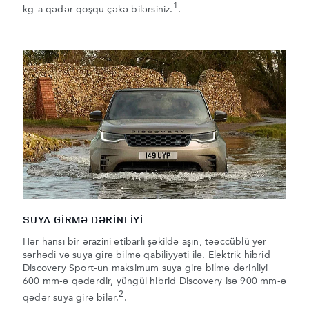
1
kg-a qədər qoşqu çəkə bilərsiniz.
.
SUYA GİRMƏ DƏRİNLİYİ
Hər hansı bir ərazini etibarlı şəkildə aşın, təəccüblü yer
sərhədi və suya girə bilmə qabiliyyəti ilə. Elektrik hibrid
Discovery Sport-un maksimum suya girə bilmə dərinliyi
600 mm-ə qədərdir, yüngül hibrid Discovery isə 900 mm-ə
2
qədər suya girə bilər.
.