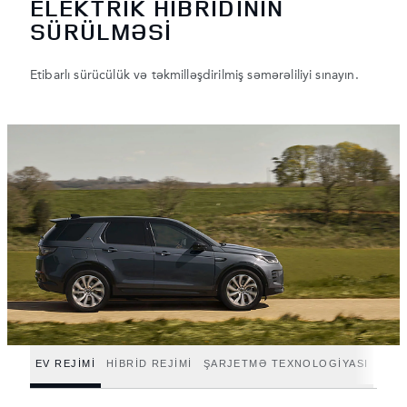
ELEKTRİK HİBRİDİNİN
SÜRÜLMƏSİ
Etibarlı sürücülük və təkmilləşdirilmiş səmərəliliyi sınayın.
EV REJİMİ
HİBRİD REJİMİ
ŞARJETMƏ TEXNOLOGİYASI