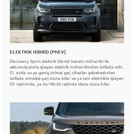
ELEKTRİK HİBRİD (PHEV)
Discovery Sport elektrik hibridi benzin mühərriki ilə
akkumulyatorla işləyən elektrik mühərrikindən istifadə edir.
O, evdə və ya geniş ictimai şarj cihazları şəbəkəsindən
istifadə etməklə şarj oluna bilər və ya tam elektriklə işləyən
EV rejimində, ya da Hibrid rejimdə idarə oluna bilər.