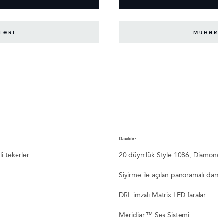
LƏRİ
MÜHƏR
Daxildir:
i təkərlər
20 düymlük Style 1086, Diamond T
Siyirmə ilə açılan panoramalı da
DRL imzalı Matrix LED faralar
Meridian™ Səs Sistemi