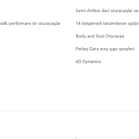
Semi-Aniline dəri oturacaqlar v
malik performans ön oturacaqlar
14 istiqamətli tənzimlənən qızd
Body and Soul Oturacaq
Parlaq Qara arxa qapı spoyleri
6D Dynamics