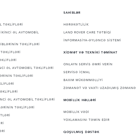
SAHİBLƏR
L TƏKLİFLƏRİ
HƏRƏKƏTLİLİK
İKİNCİ ƏL AVTOMOBİL
LAND ROVER CARE TƏTBİQİ
İNFORMASİYA-ƏYLƏNCƏ SİSTEMİ
İBLƏRİNİN TƏKLİFLƏRİ
TƏKLİFLƏRİ
XİDMƏT VƏ TEXNİKİ TƏMİNAT
ƏKLİFLƏRİ
ONLAYN SERVİS ƏMRİ VERİN
Cİ ƏL AVTOMOBİL TƏKLİFLƏRİ
SERVİSƏ İCMAL
ƏRİNİN TƏKLİFLƏRİ
BAXIM MÜKƏMMƏLLİYİ
LİFLƏRİ
ZƏMANƏT VƏ VAXTI UZADILMIŞ ZƏMANƏ
ƏKLİFLƏRİ
NCİ ƏL AVTOMOBİL TƏKLİFLƏRİ
MOBİLLİK HƏLLƏRİ
ƏRİNİN TƏKLİFLƏRİ
MOBİLLİK VƏDİ
TLƏRİ
YOXLAMASINI TƏMİN EDİR
Rİ
ƏRİ
QOŞULMUŞ DƏSTƏK