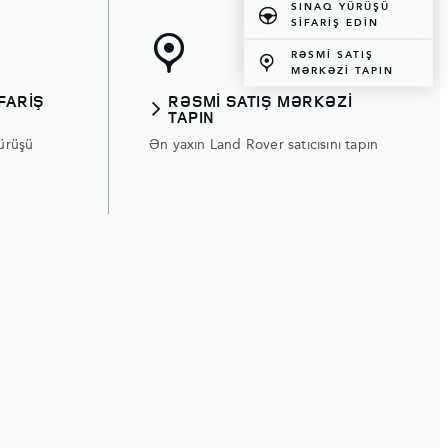
SINAQ YÜRÜŞÜ
SİFARİŞ EDİN
RƏSMİ SATIŞ
MƏRKƏZİ TAPIN
FARİŞ
RƏSMİ SATIŞ MƏRKƏZİ
TAPIN
sürüşü
Ən yaxın Land Rover satıcısını tapın