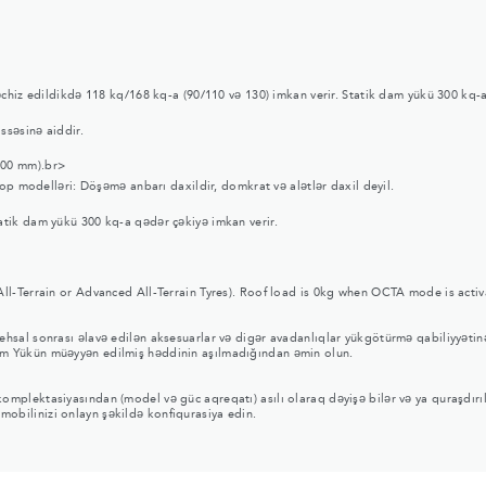
chiz edildikdə 118 kq/168 kq-a (90/110 və 130) imkan verir. Statik dam yükü 300 kq-a
ssəsinə aiddir.
100 mm).br>
Top modelləri: Döşəmə anbarı daxildir, domkrat və alətlər daxil deyil.
tik dam yükü 300 kq-a qədər çəkiyə imkan verir.
ll-Terrain or Advanced All-Terrain Tyres). Roof load is 0kg when OCTA mode is activ
stehsal sonrası əlavə edilən aksesuarlar və digər avadanlıqlar yükgötürmə qabiliyyətin
 Yükün müəyyən edilmiş həddinin aşılmadığından əmin olun.
i komplektasiyasından (model və güc aqreqatı) asılı olaraq dəyişə bilər və ya quraşdı
omobilinizi onlayn şəkildə konfiqurasiya edin.