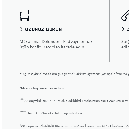
ÖZÜNÜZ QURUN
Mükəmməl Defenderinizi dizayn etmək
Sorğ
üçün konfiquratordan istifadə edin.
edi
Plug In Hybrid modelləri yük yerində akkumulyatorun yerləşdirilməsinə 
*Mövcudluq bazardan asılıdır.
****
22 düymlük təkərlərlə təchiz edildikdə maksimum sürət 209 km/saat t
*****
Elektrik mühərriki ilə birləşdirildikdə.
⬨
20 düymlük təkərlərlə təchiz edildikdə maksimum sürət 191 km/saat təşk