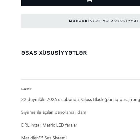
MÜHƏRRİKLƏR VƏ XÜSUSİYYƏT
ƏSAS XÜSUSİYYƏTLƏR
Daxildir:
22 düymlük, 7026 üslubunda, Gloss Black (parlaq qara) rəngl
Siyirmə ilə açılan panoramalı dam
DRL imzalı Matrix LED faralar
Meridian™ Səs Sistemi