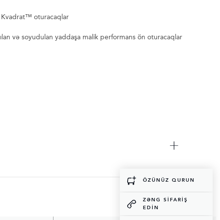
ə Kvadrat™ oturacaqlar
ırılan və soyudulan yaddaşa malik performans ön oturacaqlar
ÖZÜNÜZ QURUN
ZƏNG SIFARIŞ
EDIN