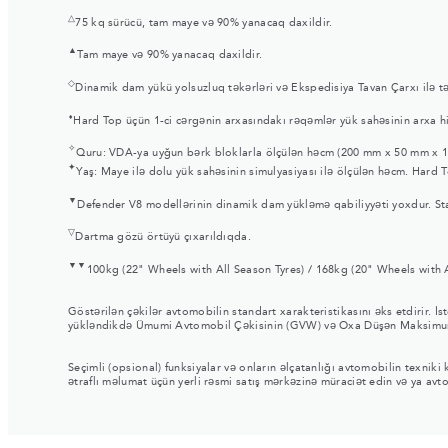
△
75 kq sürücü, tam maye və 90% yanacaq daxildir.
▲
Tam maye və 90% yanacaq daxildir.
◇
Dinamik dam yükü yolsuzluq təkərləri və Ekspedisiya Tavan Çarxı ilə tə
⬧
Hard Top üçün 1-ci cərgənin arxasındakı rəqəmlər yük sahəsinin arxa hi
✧
Quru: VDA-ya uyğun bərk bloklarla ölçülən həcm (200 mm x 50 mm x 
✦
Yaş: Maye ilə dolu yük sahəsinin simulyasiyası ilə ölçülən həcm. Hard 
▼
Defender V8 modellərinin dinamik dam yükləmə qabiliyyəti yoxdur. Sta
▽
Dartma gözü örtüyü çıxarıldıqda.
▼▼
100kg (22" Wheels with All Season Tyres) / 168kg (20" Wheels with A
Göstərilən çəkilər avtomobilin standart xarakteristikasını əks etdirir. İ
yükləndikdə Ümumi Avtomobil Çəkisinin (GVW) və Oxa Düşən Maksimum
Seçimli (opsional) funksiyalar və onların əlçatanlığı avtomobilin texnik
ətraflı məlumat üçün yerli rəsmi satış mərkəzinə müraciət edin və ya avt