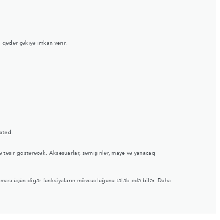
 qədər çəkiyə imkan verir.
ated.
ə təsir göstərəcək. Aksesuarlar, sərnişinlər, maye və yanacaq
rılması üçün digər funksiyaların mövcudluğunu tələb edə bilər. Daha