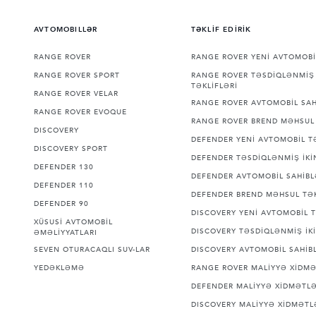
AVTOMOBILLƏR
TƏKLİF EDİRİK
RANGE ROVER
RANGE ROVER YENİ AVTOMOBİ
RANGE ROVER SPORT
RANGE ROVER TƏSDİQLƏNMİŞ 
TƏKLİFLƏRİ
RANGE ROVER VELAR
RANGE ROVER AVTOMOBİL SAH
RANGE ROVER EVOQUE
RANGE ROVER BREND MƏHSUL 
DISCOVERY
DEFENDER YENİ AVTOMOBİL T
DISCOVERY SPORT
DEFENDER TƏSDİQLƏNMİŞ İKİN
DEFENDER 130
DEFENDER AVTOMOBİL SAHİBL
DEFENDER 110
DEFENDER BREND MƏHSUL TƏK
DEFENDER 90
DISCOVERY YENİ AVTOMOBİL T
XÜSUSİ AVTOMOBİL
DISCOVERY TƏSDİQLƏNMİŞ İKİ
ƏMƏLİYYATLARI
SEVEN OTURACAQLI SUV-LAR
DISCOVERY AVTOMOBİL SAHİBL
YEDƏKLƏMƏ
RANGE ROVER MALİYYƏ XİDMƏ
DEFENDER MALİYYƏ XİDMƏTLƏ
DISCOVERY MALİYYƏ XİDMƏTL