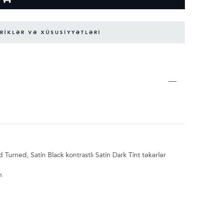
RİKLƏR VƏ XÜSUSİYYƏTLƏRİ
urned, Satin Black kontrastlı Satin Dark Tint təkərlər
m