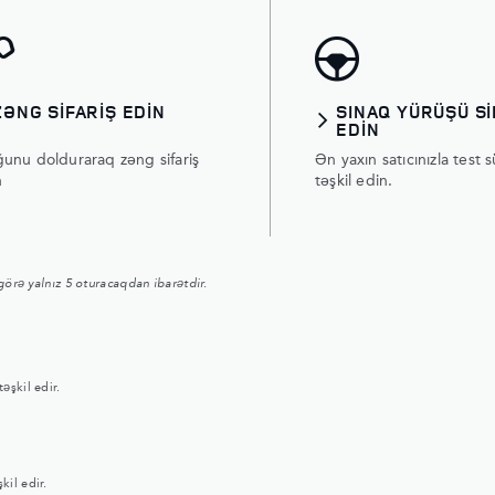
ZƏNG SIFARIŞ EDIN
SINAQ YÜRÜŞÜ Sİ
EDİN
unu dolduraraq zəng sifariş
Ən yaxın satıcınızla test 
n
təşkil edin.
görə yalnız 5 oturacaqdan ibarətdir.
əşkil edir.
il edir.