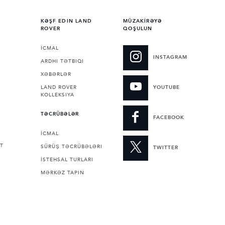
KƏŞF EDIN LAND
MÜZAKİRƏYƏ
ROVER
QOŞULUN
İCMAL
INSTAGRAM
ARDHI TƏTBIQI
XƏBƏRLƏR
LAND ROVER
YOUTUBE
KOLLEKSIYA
TƏCRÜBƏLƏR
FACEBOOK
İCMAL
T
SÜRÜŞ TƏCRÜBƏLƏRI
TWITTER
İSTEHSAL TURLARI
MƏRKƏZ TAPIN