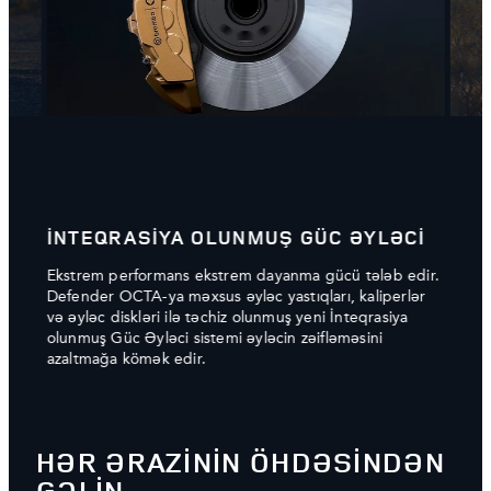
İNTEQRASİYA OLUNMUŞ GÜC ƏYLƏCİ
SÜR
ül
Ekstrem performans ekstrem dayanma gücü tələb edir.
Ən cə
ə
Defender OCTA-ya məxsus əyləc yastıqları, kaliperlər
üçün 
və əyləc diskləri ilə təchiz olunmuş yeni İnteqrasiya
OCTA 
olunmuş Güc Əyləci sistemi əyləcin zəifləməsini
azaltmağa kömək edir.
HƏR ƏRAZİNİN ÖHDƏSİNDƏN
GƏLİN