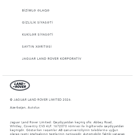
BİZİMLƏ ƏLAQƏ
GİZLİLİK SİYASƏTİ
KUKİLƏR SİYASƏTİ
SAYTIN XƏRİTƏSİ
JAGUAR LAND ROVER KORPORATİV
© JAGUAR LAND ROVER LIMITED 2026.
Azerbaijan, Autolux
Jaguar Land Rover Limited: Qeydiyyatdan keçmiş ofis: Abbey Road,
Whitley, Coventry CV3 4LF. 1672070 nömrəsi ilə İngiltərədə qeydiyyatdan
keçmişdir. Göstərilən rəqəmlər AB qanunvericiliyinin tələblərinə uyğun
olaraq rəsmi istehsalçının testlərinin nəticəsidir. Avtomobilin faktiki yanacaq