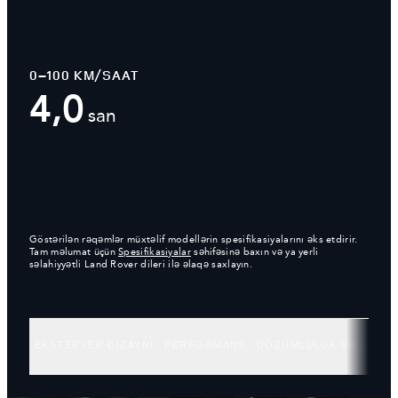
0–100 KM/SAAT
4,0
san
Göstərilən rəqəmlər müxtəlif modellərin spesifikasiyalarını əks etdirir.
Tam məlumat üçün
Spesifikasiyalar
səhifəsinə baxın və ya yerli
səlahiyyətli Land Rover dileri ilə əlaqə saxlayın.
EKSTERYER DİZAYNI
PERFORMANS
DÖZÜMLÜLÜK VƏ QABİL