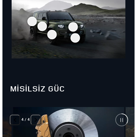
MİSİLSİZ GÜC
4
/
4