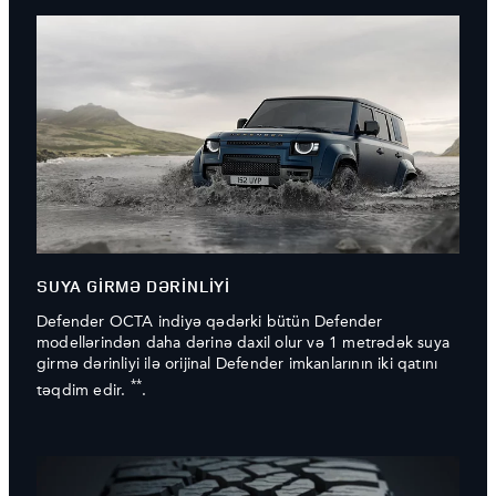
SUYA GİRMƏ DƏRİNLİYİ
Defender OCTA indiyə qədərki bütün Defender
modellərindən daha dərinə daxil olur və 1 metrədək suya
girmə dərinliyi ilə orijinal Defender imkanlarının iki qatını
**
təqdim edir.
.