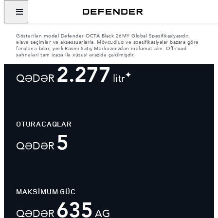
Göstərilən model Defender OCTA Black 26MY Global Spesifikasiyasıdır,
əlavə seçimlər və aksessuarlarla. Mövcudluq və spesifikasiyalar bazara görə
fərqlənə bilər, yerli Rəsmi Satış Mərkəzinizdən məlumat alın. Off-road
YÜK YERİ
səhnələri tam icazə ilə xüsusi ərazidə çəkilmişdir.
2.277
✦
QƏDƏR
litr
OTURACAQLAR
5
QƏDƏR
MAKSİMUM GÜC
635
QƏDƏR
AG