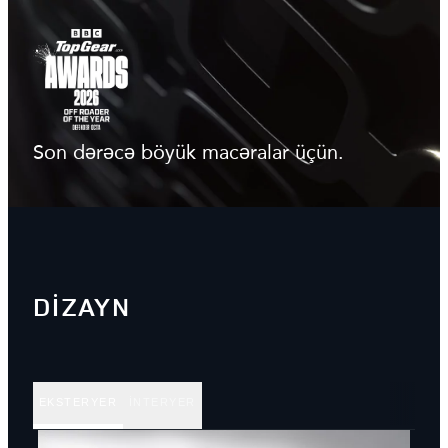
Son dərəcə böyük macəralar üçün.
DİZAYN
EKSTERYER
İNTERYER