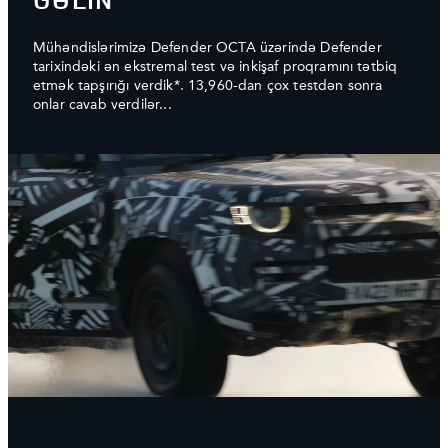
Mühəndislərimizə Defender OCTA üzərində Defender
tarixindəki ən ekstremal test və inkişaf proqramını tətbiq
etmək tapşırığı verdik*. 13,960-dan çox testdən sonra
onlar cavab verdilər...