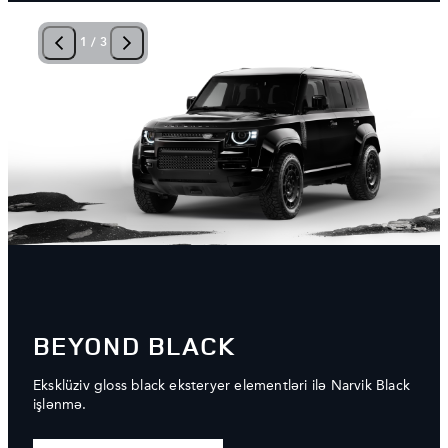
1
/
3
BEYOND BLACK
Eksklüziv gloss black eksteryer elementləri ilə Narvik Black
işlənmə.