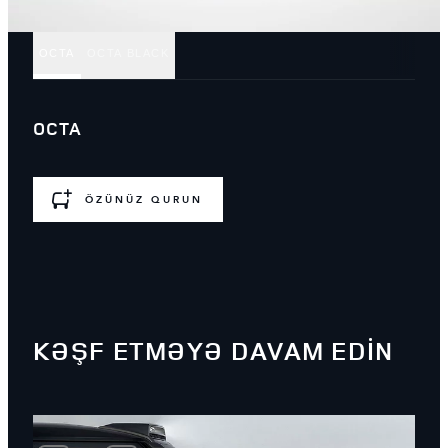
OCTA
OCTA BLACK
OCTA
ÖZÜNÜZ QURUN
KƏŞF ETMƏYƏ DAVAM EDİN