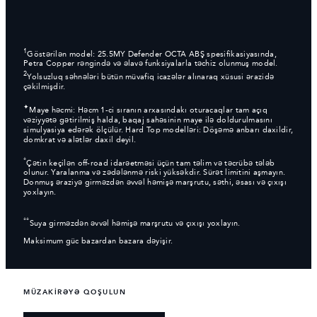
1
Göstərilən model: 25.5MY Defender OCTA ABŞ spesifikasiyasında,
Petra Copper rəngində və əlavə funksiyalarla təchiz olunmuş model.
2
Yolsuzluq səhnələri bütün müvafiq icazələr alınaraq xüsusi ərazidə
çəkilmişdir.
✦
Maye həcmi: Həcm 1-ci sıranın arxasındakı oturacaqlar tam açıq
vəziyyətə gətirilmiş halda, baqaj sahəsinin maye ilə doldurulmasını
simulyasiya edərək ölçülür. Hard Top modelləri: Döşəmə anbarı daxildir,
domkrat və alətlər daxil deyil.
*
Çətin keçilən off-road idarəetməsi üçün tam təlim və təcrübə tələb
olunur. Yaralanma və zədələnmə riski yüksəkdir. Sürət limitini aşmayın.
Donmuş əraziyə girməzdən əvvəl həmişə marşrutu, səthi, əsası və çıxışı
yoxlayın.
**
Suya girməzdən əvvəl həmişə marşrutu və çıxışı yoxlayın.
Maksimum güc bazardan bazara dəyişir.
MÜZAKİRƏYƏ QOŞULUN