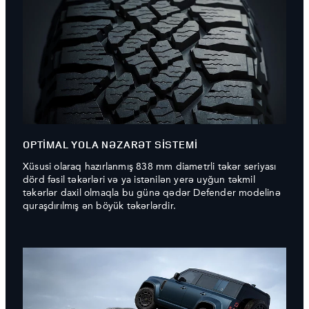
OPTİMAL YOLA NƏZARƏT SİSTEMİ
Xüsusi olaraq hazırlanmış 838 mm diametrli təkər seriyası
dörd fəsil təkərləri və ya istənilən yerə uyğun təkmil
təkərlər daxil olmaqla bu günə qədər Defender modelinə
quraşdırılmış ən böyük təkərlərdir.