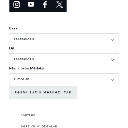
Bazar
AZƏRBAYCAN
Dil
AZƏRBAYCAN
Rəsmi Satış Mərkəzi
AUTOLUX
RƏSMI SATIŞ MƏRKƏZI TAP
KARYERA
ŞƏRT VƏ MÜDDƏALAR