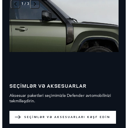
1
/
3
SEÇİMLƏR VƏ AKSESUARLAR
Aksesuar paketləri seçimimizlə Defender avtomobilinizi
təkmilləşdirin.
SEÇİMLƏR VƏ AKSESUARLARI KƏŞF EDİN