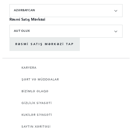
AZƏRBAYCAN
Rəsmi Satış Mərkəzi
AUTOLUX
RƏSMI SATIŞ MƏRKƏZI TAP
KARYERA
ŞƏRT VƏ MÜDDƏALAR
BİZİMLƏ ƏLAQƏ
GİZLİLİK SİYASƏTİ
KUKİLƏR SİYASƏTİ
SAYTIN XƏRİTƏSİ