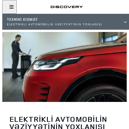
TEXNİKİ XİDMƏT
ELEKTRİKLİ AVTOMOBİLİN VƏZİYYƏTİNİN YOXLANIŞI
ELEKTRİKLİ AVTOMOBİLİN
VƏZİYYƏTİNİN YOXLANIŞI