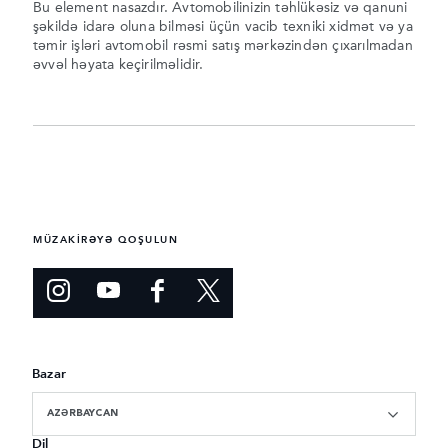
Bu element nasazdır. Avtomobilinizin təhlükəsiz və qanuni
şəkildə idarə oluna bilməsi üçün vacib texniki xidmət və ya
təmir işləri avtomobil rəsmi satış mərkəzindən çıxarılmadan
əvvəl həyata keçirilməlidir.
MÜZAKİRƏYƏ QOŞULUN
Bazar
AZƏRBAYCAN
Dil