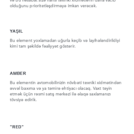
və bu hesabat sizə hansı texniki xidmətlərin daha vacib
olduğunu prioritetləşdirməyə imkan verəcək.
YAŞIL
Bu element yoxlamadan uğurla keçib və layihələndirildiyi
kimi tam şəkildə fəaliyyət göstərir.
AMBER
Bu elementin avtomobilinizin növbəti texniki xidmətindən
əvvəl baxıma və ya təmirə ehtiyacı olacaq. Vaxt təyin
etmək üçün rəsmi satış mərkəzi ilə əlaqə saxlamanızı
tövsiyə edirik.
"RED"