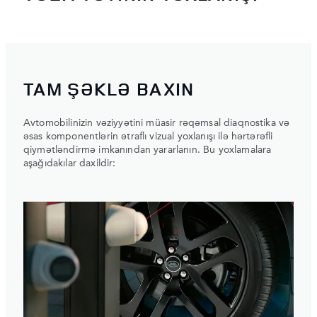
TAM ŞƏKLƏ BAXIN
Avtomobilinizin vəziyyətini müasir rəqəmsal diaqnostika və
əsas komponentlərin ətraflı vizual yoxlanışı ilə hərtərəfli
qiymətləndirmə imkanından yararlanın. Bu yoxlamalara
aşağıdakılar daxildir: