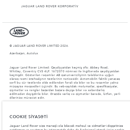
JAGUAR LAND ROVER KORPORATİV
© JAGUAR LAND ROVER LIMITED 2026.
Azerbaijan, Autolux
Jaguar Land Rover Limited: Qeydiyyatdan keçmiş ofis: Abbey Road,
Whitley, Coventry CV3 4LF. 1672070 nömrəsi ilə İngiltərədə qeydiyyatdan
keçmişdir. Göstərilən rəqəmlər AB qanunvericiliyinin tələblərinə uyğun
olaraq rəsmi istehsalçının testlərinin nəticəsidir. Avtomobilin faktiki yanacaq
sərfi bu cür testlərdə əldə ediləndən fərqli ola bilər və bu rəqəmlər yalnız
müqayisə məqsədləri üçündir. Bu veb-saytdakı məlumatlar, spesifikasiyalar,
qiymətlər və rənglər bazardan bazara dəyişə bilər və xəbərdarlıq
edilmədən dəyişdirilə bilər. Ərazidə varlıq və qiymətlər barədə, lütfən, yerli
dilerinizə müraciət edin.
Göstərilən çəkilər avtomobilin standart xarakteristikasını əks etdirir.
İstehsal sonrası əlavə edilən aksesuarlar və digər avadanlıqlar yük götürmə
qabiliyyətinə təsir göstərəcək. Aksesuarlar, sərnişinlər, maye və yanacaq
COOKIE SİYASƏTİ
yükləndikdə Ümumi Avtomobil Çəkisinin (GVW) və Oxa Düşən Maksimum
Yükün müəyyən edilmiş həddinin aşılmadığından əmin olun.
Jaguar Land Rover sizə maraqlı ola biləcək məhsul və xidmətləri diqqətinizə
Şəkillər və spesifikasiyalar haqqında vacib qeyd.
Qlobal yarımkeçirici
çatdırmaq və saytımızı bu istiqamətdə daha da funksional etmək üçün cookie