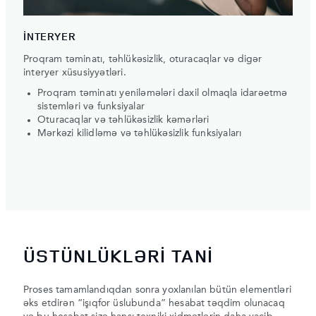
İNTERYER
Proqram təminatı, təhlükəsizlik, oturacaqlar və digər
interyer xüsusiyyətləri.
Proqram təminatı yeniləmələri daxil olmaqla idarəetmə
sistemləri və funksiyalar
Oturacaqlar və təhlükəsizlik kəmərləri
Mərkəzi kilidləmə və təhlükəsizlik funksiyaları
ÜSTÜNLÜKLƏRİ TANİ
Proses tamamlandıqdan sonra yoxlanılan bütün elementləri
əks etdirən “işıqfor üslubunda” hesabat təqdim olunacaq