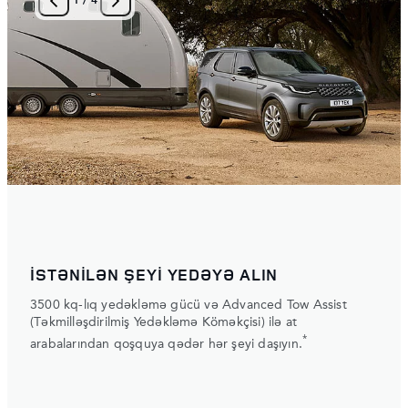
1
/
4
İSTƏNİLƏN ŞEYİ YEDƏYƏ ALIN
3500 kq-lıq yedəkləmə gücü və Advanced Tow Assist
(Təkmilləşdirilmiş Yedəkləmə Köməkçisi) ilə at
*
arabalarından qoşquya qədər hər şeyi daşıyın.