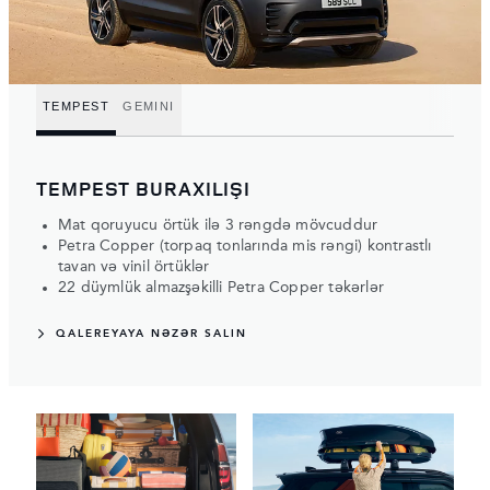
TEMPEST
GEMINI
TEMPEST BURAXILIŞI
Mat qoruyucu örtük ilə 3 rəngdə mövcuddur
Petra Copper (torpaq tonlarında mis rəngi) kontrastlı
tavan və vinil örtüklər
22 düymlük almazşəkilli Petra Copper təkərlər
QALEREYAYA NƏZƏR SALIN