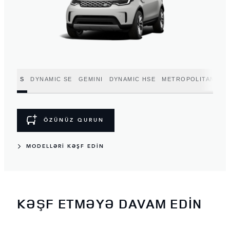
S
DYNAMIC SE
GEMINI
DYNAMIC HSE
METROPOLITAN EDI
ÖZÜNÜZ QURUN
MODELLƏRİ KƏŞF EDİN
KƏŞF ETMƏYƏ DAVAM EDİN