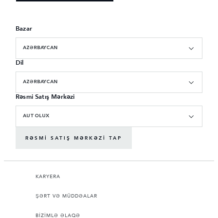
Bazar
AZƏRBAYCAN
Dil
AZƏRBAYCAN
Rəsmi Satış Mərkəzi
AUTOLUX
RƏSMI SATIŞ MƏRKƏZI TAP
KARYERA
ŞƏRT VƏ MÜDDƏALAR
BİZİMLƏ ƏLAQƏ