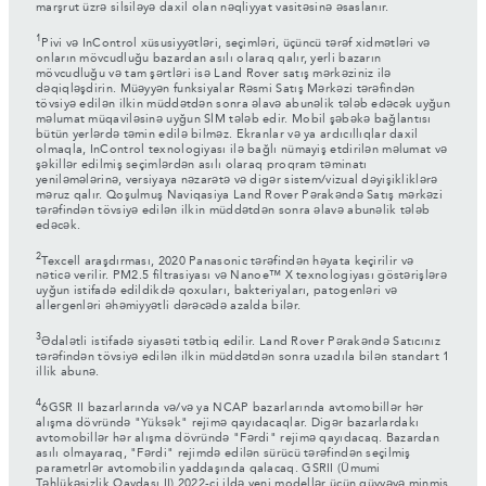
marşrut üzrə silsiləyə daxil olan nəqliyyat vasitəsinə əsaslanır.
1
Pivi və InControl xüsusiyyətləri, seçimləri, üçüncü tərəf xidmətləri və
onların mövcudluğu bazardan asılı olaraq qalır, yerli bazarın
mövcudluğu və tam şərtləri isə Land Rover satış mərkəziniz ilə
dəqiqləşdirin. Müəyyən funksiyalar Rəsmi Satış Mərkəzi tərəfindən
tövsiyə edilən ilkin müddətdən sonra əlavə abunəlik tələb edəcək uyğun
məlumat müqaviləsinə uyğun SİM tələb edir. Mobil şəbəkə bağlantısı
bütün yerlərdə təmin edilə bilməz. Ekranlar və ya ardıcıllıqlar daxil
olmaqla, InControl texnologiyası ilə bağlı nümayiş etdirilən məlumat və
şəkillər edilmiş seçimlərdən asılı olaraq proqram təminatı
yeniləmələrinə, versiyaya nəzarətə və digər sistem/vizual dəyişikliklərə
məruz qalır. Qoşulmuş Naviqasiya Land Rover Pərakəndə Satış mərkəzi
tərəfindən tövsiyə edilən ilkin müddətdən sonra əlavə abunəlik tələb
edəcək.
2
Texcell araşdırması, 2020 Panasonic tərəfindən həyata keçirilir və
nəticə verilir. PM2.5 filtrasiyası və Nanoe™ X texnologiyası göstərişlərə
uyğun istifadə edildikdə qoxuları, bakteriyaları, patogenləri və
allergenləri əhəmiyyətli dərəcədə azalda bilər.
3
Ədalətli istifadə siyasəti tətbiq edilir. Land Rover Pərakəndə Satıcınız
tərəfindən tövsiyə edilən ilkin müddətdən sonra uzadıla bilən standart 1
illik abunə.
4
6GSR II bazarlarında və/və ya NCAP bazarlarında avtomobillər hər
alışma dövründə "Yüksək" rejimə qayıdacaqlar. Digər bazarlardakı
avtomobillər hər alışma dövründə "Fərdi" rejimə qayıdacaq. Bazardan
asılı olmayaraq, "Fərdi" rejimdə edilən sürücü tərəfindən seçilmiş
parametrlər avtomobilin yaddaşında qalacaq. GSRII (Ümumi
Təhlükəsizlik Qaydası II) 2022-ci ildə yeni modellər üçün qüvvəyə minmiş