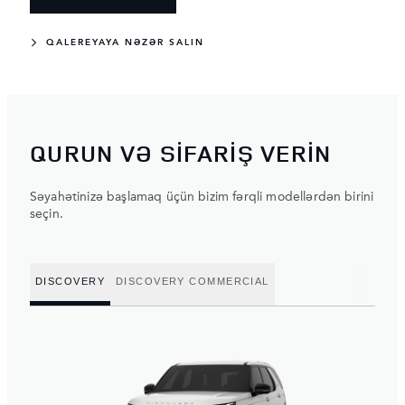
QALEREYAYA NƏZƏR SALIN
QURUN VƏ SİFARİŞ VERİN
Səyahətinizə başlamaq üçün bizim fərqli modellərdən birini
seçin.
DISCOVERY
DISCOVERY COMMERCIAL