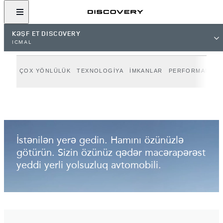
QALEREYAYA NƏZƏR SALIN
KƏŞF ET DISCOVERY
İCMAL
ÇOX YÖNLÜLÜK
TEXNOLOGİYA
İMKANLAR
PERFORMANS
İstənilən yerə gedin. Hamını özünüzlə
götürün. Sizin özünüz qədər macərapərəst
yeddi yerli yolsuzluq avtomobili.