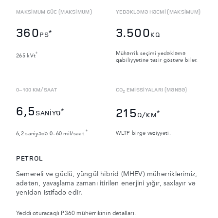
MAKSİMUM GÜC (MAKSİMUM)
YEDƏKLƏMƏ HƏCMİ (MAKSİMUM)
360
3.500
*
PS
KQ
Mühərrik seçimi yedəkləmə
*
265 kVt
qabiliyyətinə təsir göstərə bilər.
0–100 KM/SAAT
CO
EMİSSİYALARI (MƏNBƏ)
2
6,5
215
*
SANİYƏ
*
Q/KM
*
WLTP birgə vəziyyəti.
6,2 saniyədə 0–60 mil/saat.
PETROL
Səmərəli və güclü, yüngül hibrid (MHEV) mühərriklərimiz,
adətən, yavaşlama zamanı itirilən enerjini yığır, saxlayır və
yenidən istifadə edir.
Yeddi oturacaqlı P360 mühərrikinin detalları.