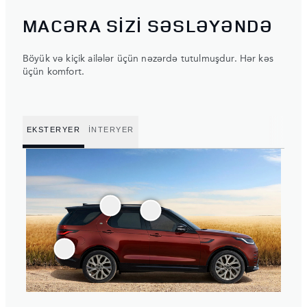
MACƏRA SİZİ SƏSLƏYƏNDƏ
Böyük və kiçik ailələr üçün nəzərdə tutulmuşdur. Hər kəs
üçün komfort.
EKSTERYER
İNTERYER