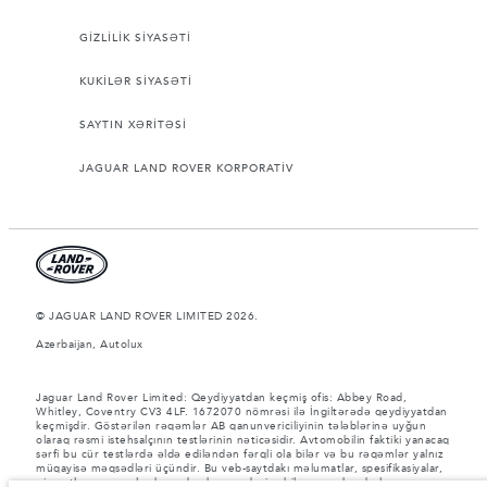
GİZLİLİK SİYASƏTİ
KUKİLƏR SİYASƏTİ
SAYTIN XƏRİTƏSİ
JAGUAR LAND ROVER KORPORATİV
© JAGUAR LAND ROVER LIMITED 2026.
Azerbaijan, Autolux
Jaguar Land Rover Limited: Qeydiyyatdan keçmiş ofis: Abbey Road,
Whitley, Coventry CV3 4LF. 1672070 nömrəsi ilə İngiltərədə qeydiyyatdan
keçmişdir. Göstərilən rəqəmlər AB qanunvericiliyinin tələblərinə uyğun
olaraq rəsmi istehsalçının testlərinin nəticəsidir. Avtomobilin faktiki yanacaq
sərfi bu cür testlərdə əldə ediləndən fərqli ola bilər və bu rəqəmlər yalnız
müqayisə məqsədləri üçündir. Bu veb-saytdakı məlumatlar, spesifikasiyalar,
qiymətlər və rənglər bazardan bazara dəyişə bilər və xəbərdarlıq