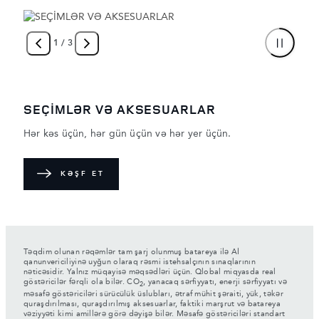
1
/
3
SEÇİMLƏR VƏ AKSESUARLAR
Hər kəs üçün, hər gün üçün və hər yer üçün.
KƏŞF ET
Təqdim olunan rəqəmlər tam şarj olunmuş batareya ilə Aİ
qanunvericiliyinə uyğun olaraq rəsmi istehsalçının sınaqlarının
nəticəsidir. Yalnız müqayisə məqsədləri üçün. Qlobal miqyasda real
göstəricilər fərqli ola bilər. CO
, yanacaq sərfiyyatı, enerji sərfiyyatı və
2
məsafə göstəriciləri sürücülük üslubları, ətraf mühit şəraiti, yük, təkər
quraşdırılması, quraşdırılmış aksesuarlar, faktiki marşrut və batareya
vəziyyəti kimi amillərə görə dəyişə bilər. Məsafə göstəriciləri standart