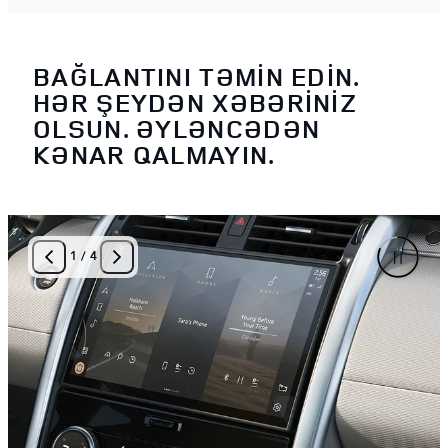
BAĞLANTINI TƏMİN EDİN.
HƏR ŞEYDƏN XƏBƏRİNİZ
OLSUN. ƏYLƏNCƏDƏN
KƏNAR QALMAYIN.
1
/
4