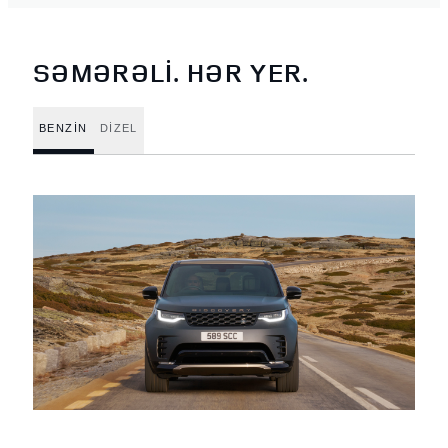
SƏMƏRƏLİ. HƏR YER.
BENZİN
DİZEL