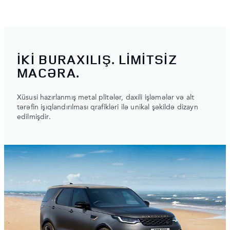
İKİ BURAXILIŞ. LİMİTSİZ
MACƏRA.
Xüsusi hazırlanmış metal plitələr, daxili işləmələr və alt
tərəfin işıqlandırılması qrafikləri ilə unikal şəkildə dizayn
edilmişdir.