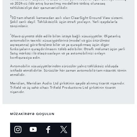
və 2024-cü ildə artıq buraxılmış modellərə tətbiq olunacaq
təhlükəsizliyə dair qanunvericilikdir.
5
3D tam əhatəli kameradan asılı olan ClearSight Ground View sistemi.
Şəkil canlı deyil. Təhlükəsizlik üçün ətrafı yoxlayın. Yerli qaydalarla
tənzimlənir.
*
Əlavə qiymətə əldə edilə bilən istəyə bağlı xüsusiyyətlər. Əlçatanlıq
avtomobilin texniki xüsusiyyətlərinə (model və güc ötürülməsi
aqreqatına) görə fərqlənə bilər və ya quraşdırmaq üçün digər
funksiyaların quraşdırılmasını tələb edə bilər. Ətraflı məlumat üçün yerli
Satış mərkəzi ilə əlaqə saxlayın və ya avtomobilinizi onlayn
konfiqurasiya edin.
Avtomobilin xüsusiyyətlərindən sürücülər yalnız təhlükəsiz olduqda
istifadə etməlidirlər. Sürücülər hər zaman avtomobilə tam nəzarəti təmin
etməlidir.
Meridian, Meridian Audio Ltd şirkətinin qeydə alınmış ticarət nişanıdır.
Trifield və üç sahə cihazı Trifield Productions Ltd şirkətinin ticarət
nişanıdır.
MÜZAKİRƏYƏ QOŞULUN