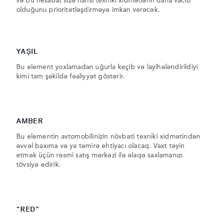
və bu hesabat sizə hansı texniki xidmətlərin daha vacib
olduğunu prioritetləşdirməyə imkan verəcək.
YAŞIL
Bu element yoxlamadan uğurla keçib və layihələndirildiyi
kimi tam şəkildə fəaliyyət göstərir.
AMBER
Bu elementin avtomobilinizin növbəti texniki xidmətindən
əvvəl baxıma və ya təmirə ehtiyacı olacaq. Vaxt təyin
etmək üçün rəsmi satış mərkəzi ilə əlaqə saxlamanızı
tövsiyə edirik.
"RED"