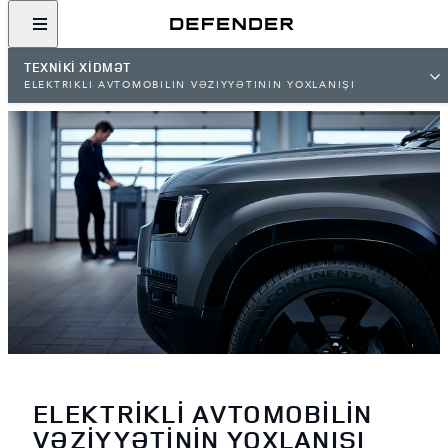
TEXNİKİ XİDMƏT
ELEKTRİKLİ AVTOMOBİLİN VƏZİYYƏTİNİN YOXLANIŞI
ELEKTRİKLİ AVTOMOBİLİN
VƏZİYYƏTİNİN YOXLANIŞI