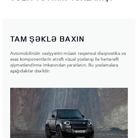
TAM ŞƏKLƏ BAXIN
Avtomobilinizin vəziyyətini müasir rəqəmsal diaqnostika və
əsas komponentlərin ətraflı vizual yoxlanışı ilə hərtərəfli
qiymətləndirmə imkanından yararlanın. Bu yoxlamalara
aşağıdakılar daxildir: