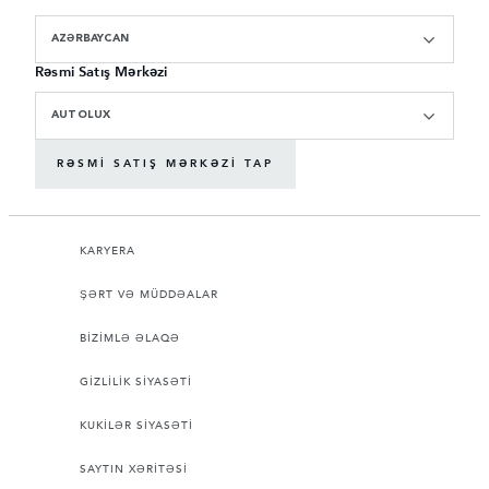
AZƏRBAYCAN
Rəsmi Satış Mərkəzi
AUTOLUX
RƏSMI SATIŞ MƏRKƏZI TAP
KARYERA
ŞƏRT VƏ MÜDDƏALAR
BİZİMLƏ ƏLAQƏ
GİZLİLİK SİYASƏTİ
KUKİLƏR SİYASƏTİ
SAYTIN XƏRİTƏSİ