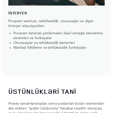
İNTERYER
Proqram təminatı, təhlükəsizlik, oturacaqlar və digər
interyer xüsusiyyətləri.
Proqram təminatı yeniləmələri daxil olmaqla idarəetmə
sistemləri və funksiyalar
Oturacaqlar və təhlükəsizlik kəmərləri
Mərkəzi kilidləmə və təhlükəsizlik funksiyaları
ÜSTÜNLÜKLƏRİ TANİ
Proses tamamlandıqdan sonra yoxlanılan bütün elementləri
əks etdirən “işıqfor üslubunda” hesabat təqdim olunacaq