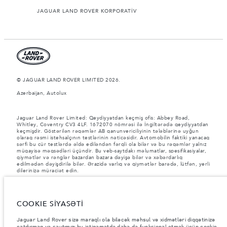
JAGUAR LAND ROVER KORPORATİV
© JAGUAR LAND ROVER LIMITED 2026.
Azerbaijan, Autolux
Jaguar Land Rover Limited: Qeydiyyatdan keçmiş ofis: Abbey Road,
Whitley, Coventry CV3 4LF. 1672070 nömrəsi ilə İngiltərədə qeydiyyatdan
keçmişdir. Göstərilən rəqəmlər AB qanunvericiliyinin tələblərinə uyğun
olaraq rəsmi istehsalçının testlərinin nəticəsidir. Avtomobilin faktiki yanacaq
sərfi bu cür testlərdə əldə ediləndən fərqli ola bilər və bu rəqəmlər yalnız
müqayisə məqsədləri üçündir. Bu veb-saytdakı məlumatlar, spesifikasiyalar,
qiymətlər və rənglər bazardan bazara dəyişə bilər və xəbərdarlıq
edilmədən dəyişdirilə bilər. Ərazidə varlıq və qiymətlər barədə, lütfən, yerli
dilerinizə müraciət edin.
Göstərilən çəkilər avtomobilin standart xarakteristikasını əks etdirir.
İstehsal sonrası əlavə edilən aksesuarlar və digər avadanlıqlar yük götürmə
qabiliyyətinə təsir göstərəcək. Aksesuarlar, sərnişinlər, maye və yanacaq
COOKIE SİYASƏTİ
yükləndikdə Ümumi Avtomobil Çəkisinin (GVW) və Oxa Düşən Maksimum
Yükün müəyyən edilmiş həddinin aşılmadığından əmin olun.
Jaguar Land Rover sizə maraqlı ola biləcək məhsul və xidmətləri diqqətinizə
Şəkillər və spesifikasiyalar haqqında vacib qeyd.
Qlobal yarımkeçirici
çatdırmaq və saytımızı bu istiqamətdə daha da funksional etmək üçün cookie