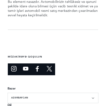
Bu element nasazdır. Avtomobilinizin təhlükəsiz və qanuni
şəkildə idarə oluna bilməsi üçün vacib texniki xidmət və ya
təmir işləri avtomobil rəsmi satış mərkəzindən çıxarılmadan
əvvəl həyata keçirilməlidir.
MÜZAKİRƏYƏ QOŞULUN
Bazar
AZƏRBAYCAN
Dil