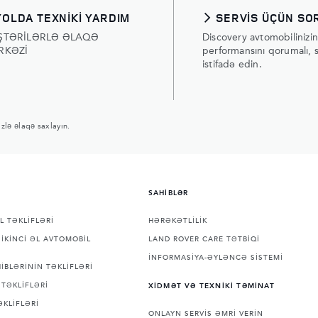
YOLDA TEXNİKİ YARDIM
SERVİS ÜÇÜN SO
ŞTƏRİLƏRLƏ ƏLAQƏ
Discovery avtomobilinizin 
RKƏZİ
performansını qorumalı, si
istifadə edin.
izlə əlaqə saxlayın.
SAHİBLƏR
L TƏKLİFLƏRİ
HƏRƏKƏTLİLİK
İKİNCİ ƏL AVTOMOBİL
LAND ROVER CARE TƏTBİQİ
İNFORMASİYA-ƏYLƏNCƏ SİSTEMİ
İBLƏRİNİN TƏKLİFLƏRİ
TƏKLİFLƏRİ
XİDMƏT VƏ TEXNİKİ TƏMİNAT
ƏKLİFLƏRİ
ONLAYN SERVİS ƏMRİ VERİN