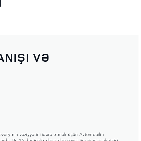
ANIŞI VƏ
very-nin vəziyyətini idarə etmək üçün Avtomobilin
azarda. Bu 15 dəqiqəlik dəyərdən sonra Servis məsləhətçisi