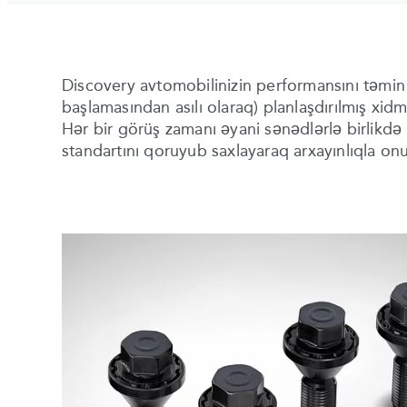
Discovery avtomobilinizin performansını təmi
başlamasından asılı olaraq) planlaşdırılmış xidmə
Hər bir görüş zamanı əyani sənədlərlə birlikdə 
standartını qoruyub saxlayaraq arxayınlıqla onu