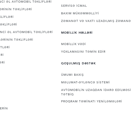
Cİ ƏL AVTOMOBİL TƏKLİFLƏRİ
SERVİSƏ İCMAL
ƏRİNİN TƏKLİFLƏRİ
BAXIM MÜKƏMMƏLLİYİ
LİFLƏRİ
ZƏMANƏT VƏ VAXTI UZADILMIŞ ZƏMANƏ
ƏKLİFLƏRİ
NCİ ƏL AVTOMOBİL TƏKLİFLƏRİ
MOBİLLİK HƏLLƏRİ
ƏRİNİN TƏKLİFLƏRİ
MOBİLLİK VƏDİ
TLƏRİ
YOXLAMASINI TƏMİN EDİR
Rİ
ƏRİ
QOŞULMUŞ DƏSTƏK
ÜMUMI BAXIŞ
MƏLUMAT-ƏYLƏNCƏ SİSTEMİ
AVTOMOBİLİN UZAQDAN İDARƏ EDİLMƏSİ
TƏTBİQ
PROQRAM TƏMİNATI YENİLƏMƏLƏRİ
ERİN