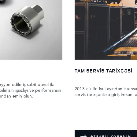
TAM SERVİS TARİXÇƏSİ
yyən edilmiş sabit panel ilə
2013-cü ilin iyul ayından istehs
inizin işsizliyi və performansını
servis tarixçənizzə giriş imkanı 
undan əmin olun.
ƏTRAFLI ÖYRƏNİN