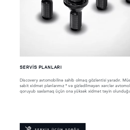
SERVİS PLANLARI
Discovery avtomobilinə sahib olmaq gözləntisi yaradır. Müə
sabit xidmət planlarımız * və gizlədilməyən xərclər avtomobil
qoruyub saxlamaq üçün ona yüksək xidmət təyin olunduğ
SERVİS ÜÇÜN SORĞU