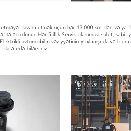
n etməyə davam etmək üçün hər 13 000 km-dən və ya 12
t tələb olunur. Hər 5 illik Servis planımıza sabit, sabit 
Elektrikli avtomobilin vəziyyətinin yoxlanışı da və bun
 idarə edə bilərsiniz.