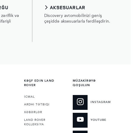
RĞU
AKSESUARLAR
zəriflik və
Discovery avtomobilinizi geniş
farişli
çeşiddə aksesuarlarla fərdiləşdirin.
KƏŞF EDIN LAND
MÜZAKİRƏYƏ
ROVER
QOŞULUN
İCMAL
INSTAGRAM
ARDHI TƏTBIQI
XƏBƏRLƏR
LAND ROVER
YOUTUBE
KOLLEKSIYA