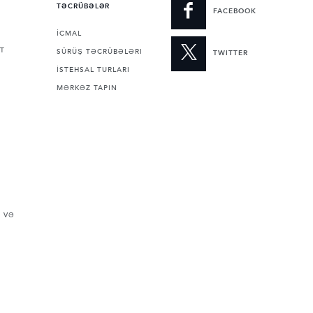
TƏCRÜBƏLƏR
FACEBOOK
İCMAL
T
SÜRÜŞ TƏCRÜBƏLƏRI
TWITTER
İSTEHSAL TURLARI
MƏRKƏZ TAPIN
 VƏ