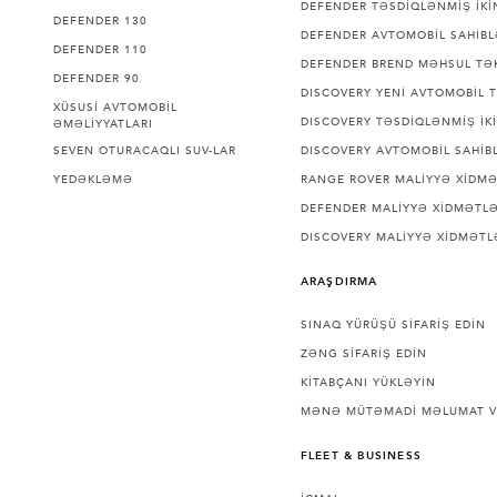
DEFENDER TƏSDİQLƏNMİŞ İKİN
DEFENDER 130
DEFENDER AVTOMOBİL SAHİBL
DEFENDER 110
DEFENDER BREND MƏHSUL TƏK
DEFENDER 90
DISCOVERY YENİ AVTOMOBİL T
XÜSUSİ AVTOMOBİL
DISCOVERY TƏSDİQLƏNMİŞ İKİ
ƏMƏLİYYATLARI
SEVEN OTURACAQLI SUV-LAR
DISCOVERY AVTOMOBİL SAHİBL
YEDƏKLƏMƏ
RANGE ROVER MALİYYƏ XİDMƏ
DEFENDER MALİYYƏ XİDMƏTLƏ
DISCOVERY MALİYYƏ XİDMƏTL
ARAŞDIRMA
SINAQ YÜRÜŞÜ SİFARİŞ EDİN
ZƏNG SİFARİŞ EDİN
KİTABÇANI YÜKLƏYİN
MƏNƏ MÜTƏMADİ MƏLUMAT V
FLEET & BUSINESS