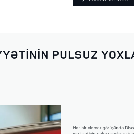
YYƏTININ PULSUZ YOXL
Hər bir xidmət görüşündə Disco
vəziyyətinin pulsuz yoxlanışı b