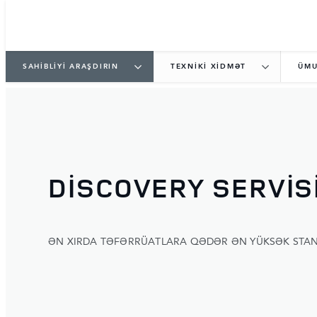
SAHİBLİYİ ARAŞDIRIN
TEXNİKİ XİDMƏT
ÜMU
DISCOVERY SERVIS
ƏN XIRDA TƏFƏRRÜATLARA QƏDƏR ƏN YÜKSƏK STA