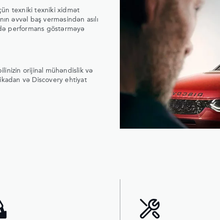
ün texniki texniki xidmət
nın əvvəl baş verməsindən asılı
yədə performans göstərməyə
linizin orijinal mühəndislik və
ikadan və Discovery ehtiyat