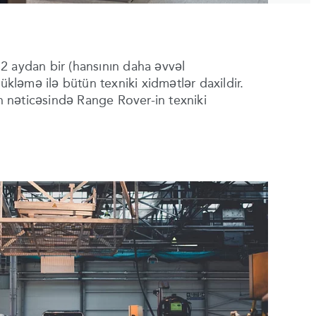
 aydan bir (hansının daha əvvəl
yükləmə ilə bütün texniki xidmətlər daxildir.
un nəticəsində Range Rover-in texniki