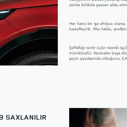
sizinlə birlikdə şəxsən əldə etm
Hər hansı bir işə ehtiyac olarsa,
hədəfləyirik. Əks halda, qrafiki
Şəffaflığı təmir üçün texniki iş
mümkündür. Nəticələr başa düşü
şeyin qaydasında olduğunu, SAR
B SAXLANILIR