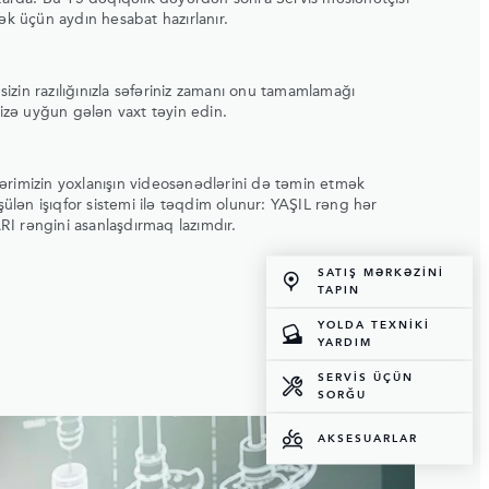
ək üçün aydın hesabat hazırlanır.
 sizin razılığınızla səfəriniz zamanı onu tamamlamağı
nizə uyğun gələn vaxt təyin edin.
çilərimizin yoxlanışın videosənədlərini də təmin etmək
lən işıqfor sistemi ilə təqdim olunur: YAŞIL rəng hər
I rəngini asanlaşdırmaq lazımdır.
SATIŞ MƏRKƏZINI
TAPIN
YOLDA TEXNİKİ
YARDIM
SERVİS ÜÇÜN
SORĞU
AKSESUARLAR