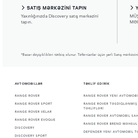
SATIŞ MƏRKƏZINI TAPIN
Yaxınlığınızda Discovery satış mərkəzini
MÜ
tapın.
MƏ
*Bazar dəyişiklikləri tətbiq olunur. Təfərrüatlar üçün yerli Satış mərkəzin
AVTOMOBILLƏR
TƏKLİF EDİRİK
RANGE ROVER
RANGE ROVER YENİ AVTOMOBİ
RANGE ROVER SPORT
RANGE ROVER TƏSDİQLƏNMİŞ 
TƏKLİFLƏRİ
RANGE ROVER VELAR
RANGE ROVER AVTOMOBİL SAH
RANGE ROVER EVOQUE
RANGE ROVER BREND MƏHSUL 
DISCOVERY
DEFENDER YENİ AVTOMOBİL T
DISCOVERY SPORT