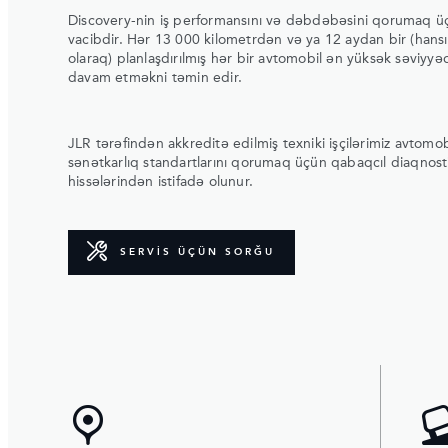
Discovery-nin iş performansını və dəbdəbəsini qorumaq üç
vacibdir. Hər 13 000 kilometrdən və ya 12 aydan bir (hansı
olaraq) planlaşdırılmış hər bir avtomobil ən yüksək səviy
davam etməkni təmin edir.
JLR tərəfindən akkreditə edilmiş texniki işçilərimiz avtomobi
sənətkarlıq standartlarını qorumaq üçün qabaqcıl diaqnost
hissələrindən istifadə olunur.
SERVİS ÜÇÜN SORĞU