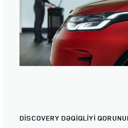
DISCOVERY DƏQIQLIYI QORUNU