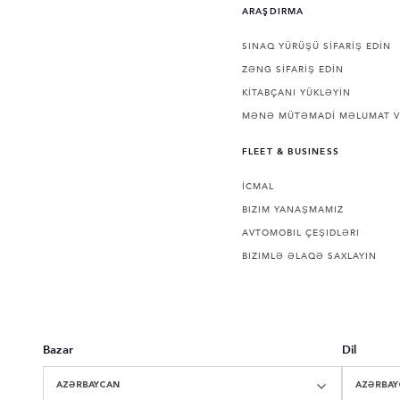
ARAŞDIRMA
SINAQ YÜRÜŞÜ SİFARİŞ EDİN
ZƏNG SİFARİŞ EDİN
KİTABÇANI YÜKLƏYİN
MƏNƏ MÜTƏMADİ MƏLUMAT V
FLEET & BUSINESS
İCMAL
BIZIM YANAŞMAMIZ
AVTOMOBIL ÇEŞIDLƏRI
BIZIMLƏ ƏLAQƏ SAXLAYIN
Bazar
Dil
AZƏRBAYCAN
AZƏRBAY