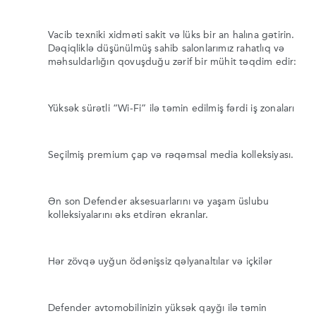
Vacib texniki xidməti sakit və lüks bir an halına gətirin.
Dəqiqliklə düşünülmüş sahib salonlarımız rahatlıq və
məhsuldarlığın qovuşduğu zərif bir mühit təqdim edir:
Yüksək sürətli “Wi-Fi” ilə təmin edilmiş fərdi iş zonaları
Seçilmiş premium çap və rəqəmsal media kolleksiyası.
Ən son Defender aksesuarlarını və yaşam üslubu
kolleksiyalarını əks etdirən ekranlar.
Hər zövqə uyğun ödənişsiz qəlyanaltılar və içkilər
Defender avtomobilinizin yüksək qayğı ilə təmin