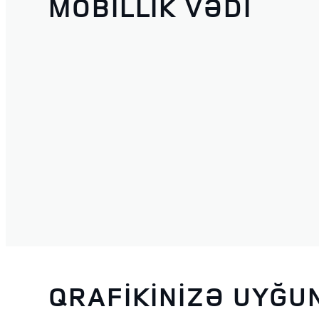
MOBİLLİK VƏDİ
QRAFİKİNİZƏ UYĞU