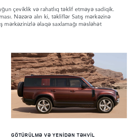
uyğun çeviklik və rahatlıq təklif etməyə sadiqik.
ası. Nəzərə alın ki, təkliflər Satış mərkəzinə
ış mərkəzinizlə əlaqə saxlamağı məsləhət
GÖTÜRÜLMƏ VƏ YENIDƏN TƏHVIL