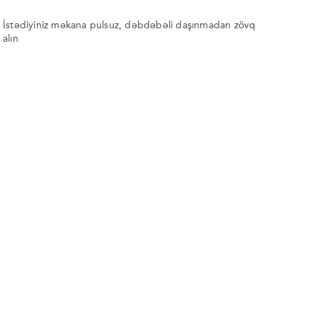
İstədiyiniz məkana pulsuz, dəbdəbəli daşınmadan zövq
alın