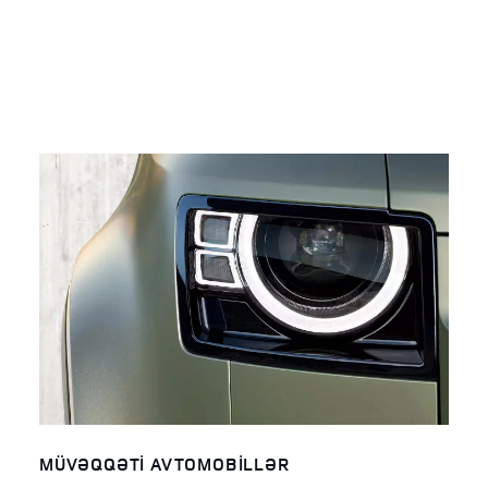
MÜVƏQQƏTI AVTOMOBILLƏR