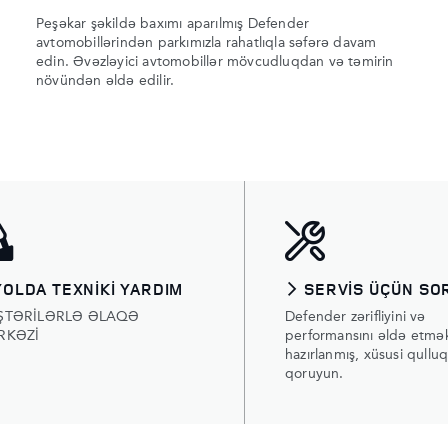
Peşəkar şəkildə baxımı aparılmış Defender
avtomobillərindən parkımızla rahatlıqla səfərə davam
edin. Əvəzləyici avtomobillər mövcudluqdan və təmirin
növündən əldə edilir.
YOLDA TEXNİKİ YARDIM
SERVİS ÜÇÜN SO
ŞTƏRİLƏRLƏ ƏLAQƏ
Defender zərifliyini və
RKƏZİ
performansını əldə etmə
hazırlanmış, xüsusi qulluq
qoruyun.