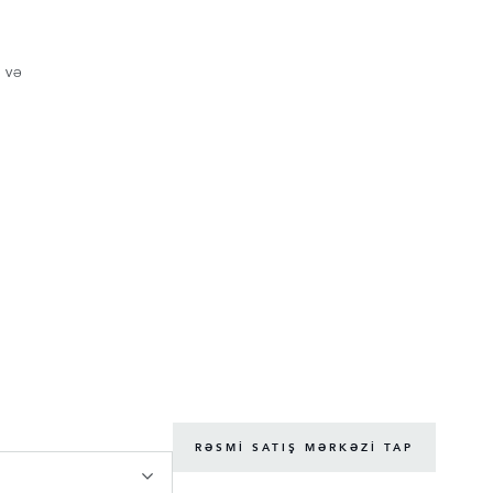
 VƏ
RƏSMI SATIŞ MƏRKƏZI TAP