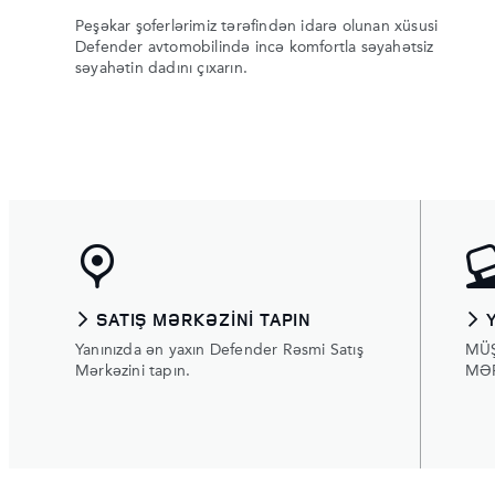
Peşəkar şoferlərimiz tərəfindən idarə olunan xüsusi
Defender avtomobilində incə komfortla səyahətsiz
səyahətin dadını çıxarın.
SATIŞ MƏRKƏZINI TAPIN
Yanınızda ən yaxın Defender Rəsmi Satış
MÜ
Mərkəzini tapın.
MƏ