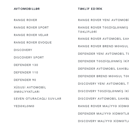
AVTOMOBILLƏR
TƏKLİF EDİRİK
RANGE ROVER
RANGE ROVER YENİ AVTOMOBİ
RANGE ROVER SPORT
RANGE ROVER TƏSDİQLƏNMİŞ 
TƏKLİFLƏRİ
RANGE ROVER VELAR
RANGE ROVER AVTOMOBİL SAH
RANGE ROVER EVOQUE
RANGE ROVER BREND MƏHSUL 
DISCOVERY
DEFENDER YENİ AVTOMOBİL T
DISCOVERY SPORT
DEFENDER TƏSDİQLƏNMİŞ İKİN
DEFENDER 130
DEFENDER AVTOMOBİL SAHİBL
DEFENDER 110
DEFENDER BREND MƏHSUL TƏK
DEFENDER 90
DISCOVERY YENİ AVTOMOBİL T
XÜSUSİ AVTOMOBİL
DISCOVERY TƏSDİQLƏNMİŞ İKİ
ƏMƏLİYYATLARI
SEVEN OTURACAQLI SUV-LAR
DISCOVERY AVTOMOBİL SAHİBL
YEDƏKLƏMƏ
RANGE ROVER MALİYYƏ XİDMƏ
DEFENDER MALİYYƏ XİDMƏTLƏ
DISCOVERY MALİYYƏ XİDMƏTL