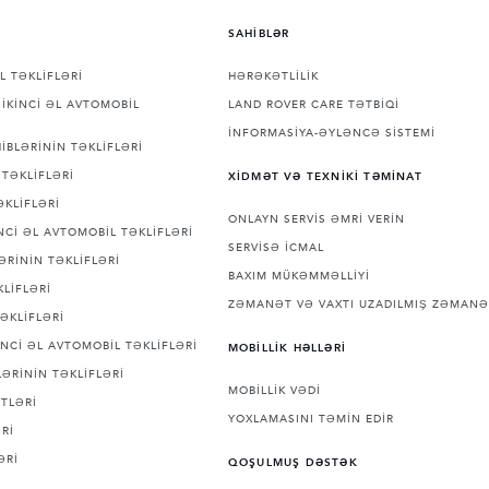
SAHİBLƏR
L TƏKLİFLƏRİ
HƏRƏKƏTLİLİK
İKİNCİ ƏL AVTOMOBİL
LAND ROVER CARE TƏTBİQİ
İNFORMASİYA-ƏYLƏNCƏ SİSTEMİ
İBLƏRİNİN TƏKLİFLƏRİ
TƏKLİFLƏRİ
XİDMƏT VƏ TEXNİKİ TƏMİNAT
ƏKLİFLƏRİ
ONLAYN SERVİS ƏMRİ VERİN
Cİ ƏL AVTOMOBİL TƏKLİFLƏRİ
SERVİSƏ İCMAL
ƏRİNİN TƏKLİFLƏRİ
BAXIM MÜKƏMMƏLLİYİ
LİFLƏRİ
ZƏMANƏT VƏ VAXTI UZADILMIŞ ZƏMANƏ
ƏKLİFLƏRİ
NCİ ƏL AVTOMOBİL TƏKLİFLƏRİ
MOBİLLİK HƏLLƏRİ
ƏRİNİN TƏKLİFLƏRİ
MOBİLLİK VƏDİ
TLƏRİ
YOXLAMASINI TƏMİN EDİR
Rİ
ƏRİ
QOŞULMUŞ DƏSTƏK