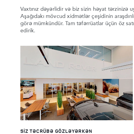
Vaxtınız dəyərlidir və biz sizin həyat tərzinizə 
Aşağıdakı mövcud xidmətlər çeşidinin araşdırılm
görə mümkündür. Tam təfərrüatlar üçün öz sat
edirik.
SIZ TƏCRÜBƏ GÖZLƏYƏRKƏN