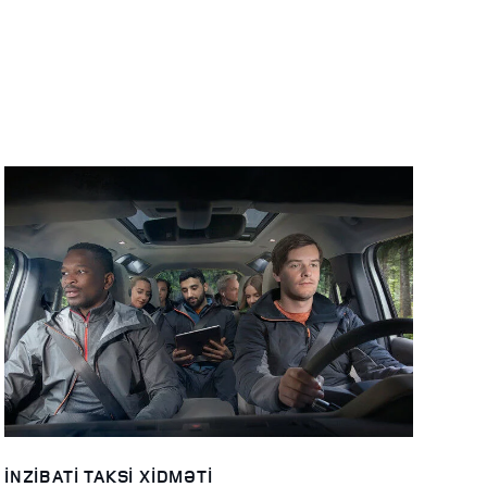
İNZIBATI TAKSI XIDMƏTI