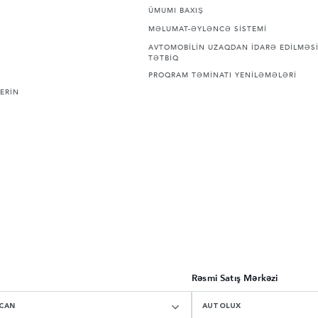
ÜMUMI BAXIŞ
MƏLUMAT-ƏYLƏNCƏ SİSTEMİ
AVTOMOBİLİN UZAQDAN İDARƏ EDİLMƏSİ
TƏTBİQ
PROQRAM TƏMİNATI YENİLƏMƏLƏRİ
ERİN
Rəsmi Satış Mərkəzi
CAN
AUTOLUX