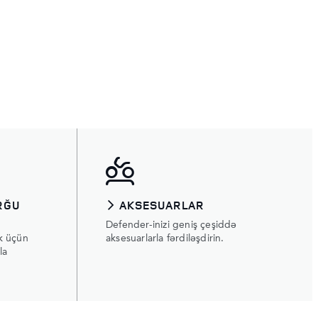
RĞU
AKSESUARLAR
Defender-inizi geniş çeşiddə
k üçün
aksesuarlarla fərdiləşdirin.
la