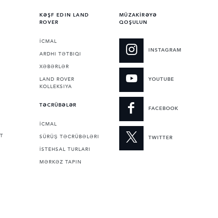
KƏŞF EDIN LAND
MÜZAKİRƏYƏ
ROVER
QOŞULUN
İCMAL
INSTAGRAM
ARDHI TƏTBIQI
XƏBƏRLƏR
LAND ROVER
YOUTUBE
KOLLEKSIYA
TƏCRÜBƏLƏR
FACEBOOK
İCMAL
T
SÜRÜŞ TƏCRÜBƏLƏRI
TWITTER
İSTEHSAL TURLARI
MƏRKƏZ TAPIN