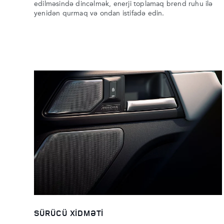
edilməsində dincəlmək, enerji toplamaq brend ruhu ilə
yenidən qurmaq və ondan istifadə edin.
SÜRÜCÜ XIDMƏTI