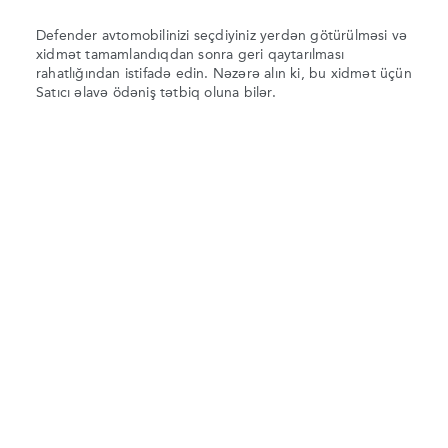
Defender avtomobilinizi seçdiyiniz yerdən götürülməsi və
xidmət tamamlandıqdan sonra geri qaytarılması
rahatlığından istifadə edin. Nəzərə alın ki, bu xidmət üçün
Satıcı əlavə ödəniş tətbiq oluna bilər.