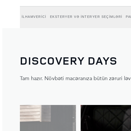
İLHAMVERİCİ
EKSTERYER VƏ İNTERYER SEÇİMLƏRİ
PA
DISCOVERY DAYS
Tam hazır. Növbəti macəranıza bütün zəruri ləva
1
/
5