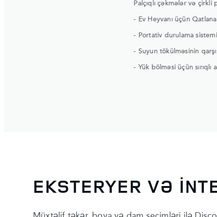
Palçıqlı çəkmələr və çirkli
- Ev Heyvanı üçün Qatlana 
- Portativ durulama sistem
- Suyun tökülməsinin qarşıs
- Yük bölməsi üçün sırıqlı 
EKSTERYER VƏ İNT
Müxtəlif təkər, boya və dam seçimləri ilə Disco