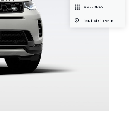
QALEREYA
İNDİ BİZİ TAPIN