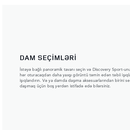
DAM SEÇİMLƏRİ
İstəyə bağlı panoramik tavanı seçin və Discovery Sport-un
hər oturacaqdan daha yaxşı görüntü təmin edən təbii işıql
işıqlandırın. Və ya damda daşıma aksesuarlarından birini s
daşımaq üçün boş yerdən istifadə edə bilərsiniz.