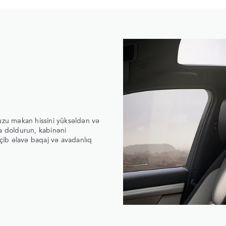
uzu məkan hissini yüksəldən və
a doldurun, kabinəni
eçib əlavə baqaj və avadanlıq