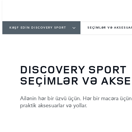
KƏŞF EDİN DISCOVERY SPORT
SEÇİMLƏR VƏ AKSESUA
DISCOVERY SPORT
SEÇİMLƏR VƏ AKS
Ailənin hər bir üzvü üçün. Hər bir macəra üçü
praktik aksesuarlar və yollar.