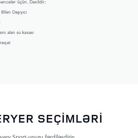
 pəncələr üçün. Daxildir:
Bilən Daşıyıcı
i
ını alan su kasası
araqat
ERYER SEÇİMLƏRİ
very Sport-unuzu fərdiləşdirin.