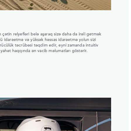
 çətin relyefləri belə aşaraq sizə daha da irəli getmək
lü idarəetmə və yüksək həssas idarəetmə yolun sizi
rücülük təcrübəsi təqdim edir, eyni zamanda intuitiv
səyahət haqqında ən vacib məlumatları göstərir.