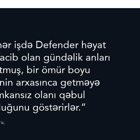
hər işdə Defender həyat
 Vacib olan gündəlik anları
muş, bir ömür boyu
inin arxasınca getməyə
mkansız olanı qəbul
uğunu göstərirlər.”
ru,