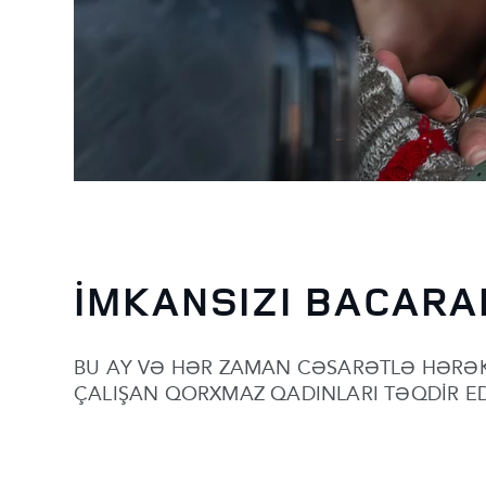
İMKANSIZI BACARA
BU AY VƏ HƏR ZAMAN CƏSARƏTLƏ HƏRƏ
ÇALIŞAN QORXMAZ QADINLARI TƏQDİR ED