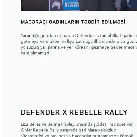
MACƏRAÇI QADINLARIN TƏQDİR EDİLMƏSİ
Yarandığı gündən etibarən Defender avtomobilləri qadınları
getməyə və mükəmməlliyə çatmağa ilhamlandırıb və güc v
yolsuzluq yarışlarına və yer kürəsini gəzməyə qədər macə
hələ olmamışdı.
DEFENDER X REBELLE RALLY
Liza Beres və Jenna Fribley arasında şiddətli rəqabət var.
Onlar Rebelle Rally yarışında qadınlara yolsuzluq
şücaətlərini və naviqasiya bacarıqlarını sınamaqda kömək