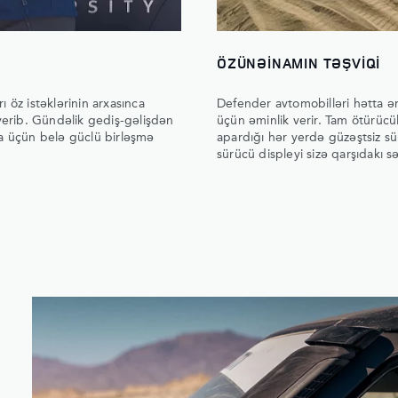
ÖZÜNƏİNAMIN TƏŞVİQİ
 öz istəklərinin arxasınca
Defender avtomobilləri hətta ən
erib. Gündəlik gediş-gəlişdən
üçün əminlik verir. Tam ötürücü
ra üçün belə güclü birləşmə
apardığı hər yerdə güzəştsiz sü
sürücü displeyi sizə qarşıdakı 