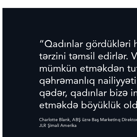
“Qadınlar gördükləri 
tərzini təmsil edirlər.
mümkün etməkdən tut
qəhrəmanlıq nailiyyət
qədər, qadınlar bizə i
etməkdə böyüklük old
Charlotte Blank, ABŞ üzrə Baş Marketinq Direkto
JLR Şimali Amerika