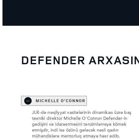
DEFENDER ARXASI
MICHELLE O’CONNOR
JLR-də nəqliyyat vasitələrinin dinamikası üzrə baş
texniki direktor Michelle O'Connor Defender-in
gedişini və idarəetməsini tənzimləməyə kömək
etmişdir, indi isə özünü gələcək nəsil qadın
mühəndislərə mentorluq etməyə həsr edib.