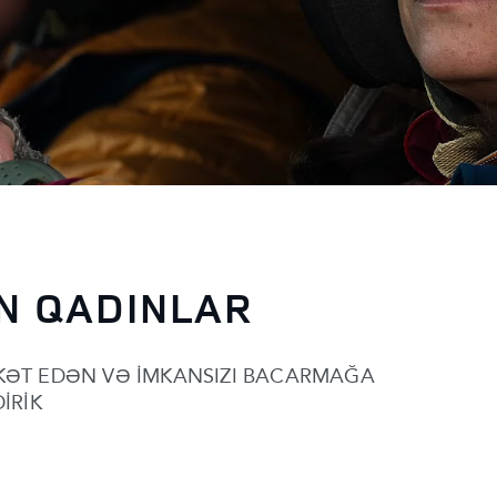
N QADINLAR
KƏT EDƏN VƏ İMKANSIZI BACARMAĞA
İRİK