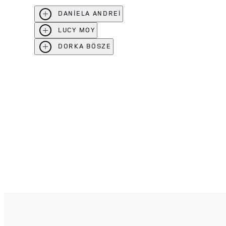
DANİELA ANDREİ
LUCY MOY
DORKA BÖSZE