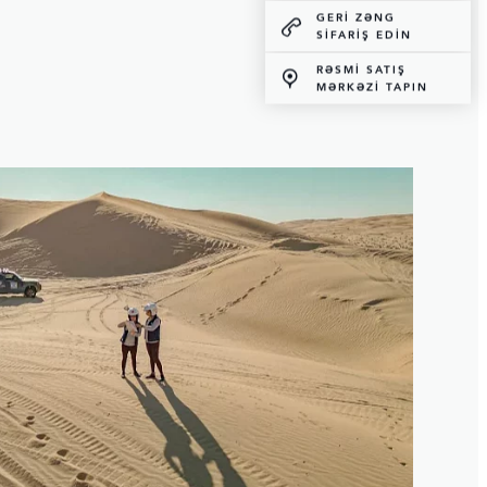
GERI ZƏNG
SIFARIŞ EDIN
RƏSMİ SATIŞ
MƏRKƏZİ TAPIN