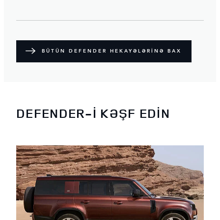
BÜTÜN DEFENDER HEKAYƏLƏRİNƏ BAX
DEFENDER-İ KƏŞF EDİN