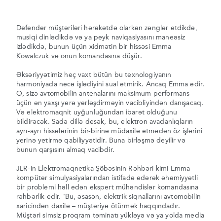
Defender müştəriləri hərəkətdə olarkən zənglər etdikdə,
musiqi dinlədikdə və ya peyk naviqasiyasını maneəsiz
izlədikdə, bunun üçün xidmətin bir hissəsi Emma
Kowalczuk və onun komandasına düşür.
Əksəriyyətimiz heç vaxt bütün bu texnologiyanın
harmoniyada necə işlədiyini sual etmirik. Ancaq Emma edir.
O, sizə avtomobilin antenalarını maksimum performans
üçün ən yaxşı yerə yerləşdirməyin vacibliyindən danışacaq.
Və elektromaqnit uyğunluğundan ibarət olduğunu
bildirəcək. Sadə dillə desək, bu, elektron avadanlıqların
ayrı-ayrı hissələrinin bir-birinə müdaxilə etmədən öz işlərini
yerinə yetirmə qabiliyyətidir. Buna birləşmə deyilir və
bunun qarşısını almaq vacibdir.
JLR-in Elektromaqnetika Şöbəsinin Rəhbəri kimi Emma ​​
kompüter simulyasiyalarından istifadə edərək əhəmiyyətli
bir problemi həll edən ekspert mühəndislər komandasına
rəhbərlik edir. 'Bu, əsasən, elektrik siqnallarını avtomobilin
xaricindən daxilə – müştəriyə ötürmək haqqındadır.
Müştəri simsiz proqram təminatı yükləyə və ya yolda media