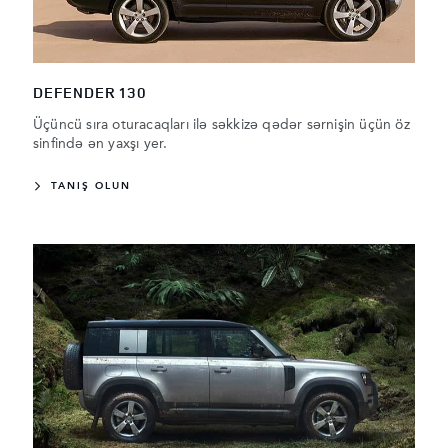
DEFENDER 130
Üçüncü sıra oturacaqları ilə səkkizə qədər sərnişin üçün öz
sinfində ən yaxşı yer.
TANIŞ OLUN