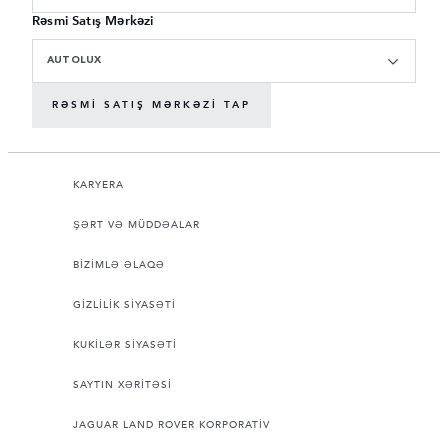
Rəsmi Satış Mərkəzi
AUTOLUX
RƏSMI SATIŞ MƏRKƏZI TAP
KARYERA
ŞƏRT VƏ MÜDDƏALAR
BİZİMLƏ ƏLAQƏ
GİZLİLİK SİYASƏTİ
KUKİLƏR SİYASƏTİ
SAYTIN XƏRİTƏSİ
JAGUAR LAND ROVER KORPORATİV