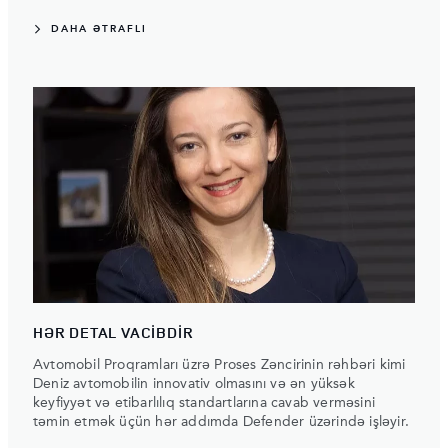
DAHA ƏTRAFLI
HƏR DETAL VACİBDİR
Avtomobil Proqramları üzrə Proses Zəncirinin rəhbəri kimi
Deniz avtomobilin innovativ olmasını və ən yüksək
keyfiyyət və etibarlılıq standartlarına cavab verməsini
təmin etmək üçün hər addımda Defender üzərində işləyir.