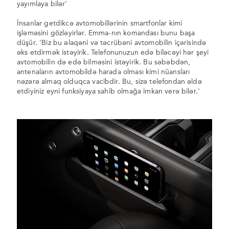
yayımlaya bilər'
İnsanlar getdikcə avtomobillərinin smartfonlar kimi
işləməsini gözləyirlər. Emma-nın komandası bunu başa
düşür. 'Biz bu əlaqəni və təcrübəni avtomobilin içərisində
əks etdirmək istəyirik. Telefonunuzun edə biləcəyi hər şeyi
avtomobilin də edə bilməsini istəyirik. Bu səbəbdən,
antenaların avtomobildə harada olması kimi nüansları
nəzərə almaq olduqca vacibdir. Bu, sizə telefondan əldə
etdiyiniz eyni funksiyaya sahib olmağa imkan verə bilər.'