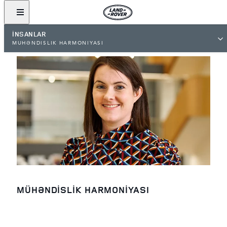
İNSANLAR​
MÜHƏNDİSLİK HARMONİYASI
MÜHƏNDİSLİK HARMONİYASI