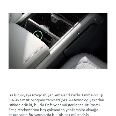
Bu funksiyaya uzaqdan yeniləmələr daxildir. Emma-nın işi
JLR-in simsiz proqram təminatı (SOTA) texnologiyasından
istifadə edir ki, bu da Defender müştərilərinə öz Rəsmi
Satış Mərkəzlərinə baş çəkmədən yeniləmələr almağa
imkan verir. Bu yaxınlarda bu, bir çox müştərinin