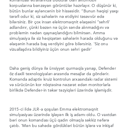
komandası ətraflarında buludlar olan avtomobil
korpuslarına bənzəyən görüntülər hazırlayır. O düşünür ki,
bütün bunlar əyləncənin bir hissəsidir. “Bunun həqiqi yaxşı
tərəfi odur ki, siz sahələrin nə etdiyini təsəvvür edə
bilərsiniz. Bir çox insan elektromaqnit əlaqəsini “sehrli'
adlandırır, çünki bəzən nə üçün səndə alınmadığını və
problemin nədən qaynaqlandığını bilmirsən. Amma
simulyasiya ilə siz həqiqətən sahələrin harada olduğunu və
əlaqənin harada baş verdiyini görə bilərsiniz. 'Siz onu
vizuallaşdıra bildiyiniz üçün onun sehri gedir'
Daha geniş dünya ilə ünsiyyət qurmaqla yanaşı, Defender
öz daxili texnologiyaları arasında mesajlar da göndərir.
Komanda adaptiv kruiz kontrolun arxasındakı radar sistemi
və sürücünün kor nöqtəsinə nəzarət edən monitorlarla
birlikdə Defender-in təkər təzyiqləri üzərində işləmişdir.
2015-ci ildə JLR-a qoşulan Emma ​​elektromaqnit
simulyasiyası üzərində işləyən ilk iş adamı oldu. O vaxtdan
bəri onun komandası üçü qadın olmaqla səkkiz nəfərə
çatıb. 'Mən bu sahədə gördükləri bütün işlərə və inkişaf