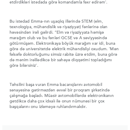
etdirdikləri istedada görə komandamla fəxr edirəm'.
Bu istedad Emma-nın uşaqlıq illərində STEM (elm,
texnologiya, mühəndislik və riyaziyyat) fənlərinə olan
həvəsindən irəli gəlirdi. “Elm və riyaziyyata həmişə
marağım olub və bu fənləri GCSE və A səviyyəsində
götürmüşəm. Elektronikaya böyük marağım var idi, buna
görə də universitetdə elektrik mühəndisliyi oxudum. 'Mən
fəlsəfə doktorluğumu simsiz rabitə üzrə etdim, buna görə
də mənim irəlilədikcə bir sahəyə diqqətimi topladığımı
görə bilərsiniz'.
Təhsilini başa vuran Emma bacarıqlarını avtomobil
sənayesinə gətirməzdən əvvəl bir proqram şirkətində
çalışmağa başladı. Müasir avtomobillərdə elektronikanın
getdikcə daha çox idxalı ilə onun nümunəsi bir çox
başqalarını onu izləməyə ruhlandırmalıdır.