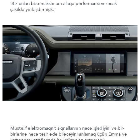
'Biz onları bizə maksimum əlaqə performansı verəcək
şəkildə yerləşdirmişik.'
Müxtəlif elektromaqnit siqnallarının necə işlədiyini və bir-
birlərinə necə təsir edə biləcəyini anlamaq üçün Emma və