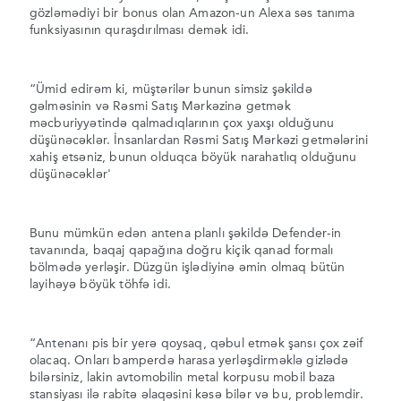
gözləmədiyi bir bonus olan Amazon-un Alexa səs tanıma
funksiyasının quraşdırılması demək idi.
“Ümid edirəm ki, müştərilər bunun simsiz şəkildə
gəlməsinin və Rəsmi Satış Mərkəzinə getmək
məcburiyyətində qalmadıqlarının çox yaxşı olduğunu
düşünəcəklər. İnsanlardan Rəsmi Satış Mərkəzi getmələrini
xahiş etsəniz, bunun olduqca böyük narahatlıq olduğunu
düşünəcəklər'
Bunu mümkün edən antena planlı şəkildə Defender-in
tavanında, baqaj qapağına doğru kiçik qanad formalı
bölmədə yerləşir. Düzgün işlədiyinə əmin olmaq bütün
layihəyə böyük töhfə idi.
“Antenanı pis bir yerə qoysaq, qəbul etmək şansı çox zəif
olacaq. Onları bamperdə harasa yerləşdirməklə gizlədə
bilərsiniz, lakin avtomobilin metal korpusu mobil baza
stansiyası ilə rabitə əlaqəsini kəsə bilər və bu, problemdir.