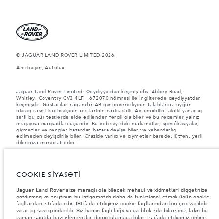
© JAGUAR LAND ROVER LIMITED 2026.
Azerbaijan, Autolux
Jaguar Land Rover Limited: Qeydiyyatdan keçmiş ofis: Abbey Road,
Whitley, Coventry CV3 4LF. 1672070 nömrəsi ilə İngiltərədə qeydiyyatdan
keçmişdir. Göstərilən rəqəmlər AB qanunvericiliyinin tələblərinə uyğun
olaraq rəsmi istehsalçının testlərinin nəticəsidir. Avtomobilin faktiki yanacaq
sərfi bu cür testlərdə əldə ediləndən fərqli ola bilər və bu rəqəmlər yalnız
müqayisə məqsədləri üçündir. Bu veb-saytdakı məlumatlar, spesifikasiyalar,
qiymətlər və rənglər bazardan bazara dəyişə bilər və xəbərdarlıq
edilmədən dəyişdirilə bilər. Ərazidə varlıq və qiymətlər barədə, lütfən, yerli
dilerinizə müraciət edin.
Göstərilən çəkilər avtomobilin standart xarakteristikasını əks etdirir.
İstehsal sonrası əlavə edilən aksesuarlar və digər avadanlıqlar yük götürmə
qabiliyyətinə təsir göstərəcək. Aksesuarlar, sərnişinlər, maye və yanacaq
COOKIE SİYASƏTİ
yükləndikdə Ümumi Avtomobil Çəkisinin (GVW) və Oxa Düşən Maksimum
Yükün müəyyən edilmiş həddinin aşılmadığından əmin olun.
Jaguar Land Rover sizə maraqlı ola biləcək məhsul və xidmətləri diqqətinizə
Şəkillər və spesifikasiyalar haqqında vacib qeyd.
Qlobal yarımkeçirici
çatdırmaq və saytımızı bu istiqamətdə daha da funksional etmək üçün cookie
çatışmazlığı hal-hazırda avtomobilin istehsal xüsusiyyətlərinə, seçimlərin
fayllardan istifadə edir. İStifadə etdiyimiz cookie fayllarından biri çox vacibdir
mövcudluğuna və istehsal müddətlərinə təsir göstərir. Bu, çox dinamik bir
və artıq sizə göndərilib. Siz həmin faylı ləğv və ya blok edə bilərsiniz, lakin bu
vəziyyətdir və nəticədə hazırda veb-saytda istifadə edilən şəkillər,
zaman saytda bəzi elementlər dəqiq işləməyə bilər. İstifadə etdiyimiz online
funksiyalar, seçimlər, xüsusi işləmələr və rəng sxemləri üçün mövcud