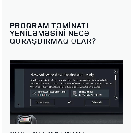
PROQRAM TƏMINATI
YENILƏMƏSINI NECƏ
QURAŞDIRMAQ OLAR?
ADDIM 1 – YENİLƏMƏYƏ BAŞLAYIN