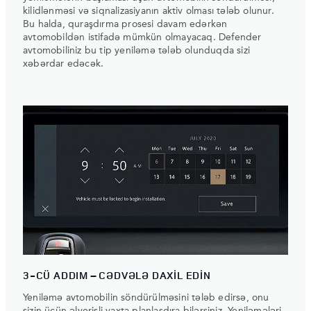
kilidlənməsi və siqnalizasiyanın aktiv olması tələb olunur.
Bu halda, quraşdırma prosesi davam edərkən
avtomobildən istifadə mümkün olmayacaq. Defender
avtomobiliniz bu tip yeniləmə tələb olunduqda sizi
xəbərdar edəcək.
3-CÜ ADDIM – CƏDVƏLƏ DAXİL EDİN
Yeniləmə avtomobilin söndürülməsini tələb edirsə, onu