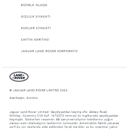
BİZİMLƏ ƏLAQƏ
GİZLİLİK SİYASƏTİ
KUKİLƏR SİYASƏTİ
SAYTIN XƏRİTƏSİ
JAGUAR LAND ROVER KORPORATİV
© JAGUAR LAND ROVER LIMITED 2026.
Azerbaijan, Autolux
Jaguar Land Rover Limited: Qeydiyyatdan keçmiş ofis: Abbey Road,
Whitley, Coventry CV3 4LF. 1672070 nömrəsi ilə İngiltərədə qeydiyyatdan
keçmişdir. Göstərilən rəqəmlər AB qanunvericiliyinin tələblərinə uyğun
olaraq rəsmi istehsalçının testlərinin nəticəsidir. Avtomobilin faktiki yanacaq
sərfi bu cür testlərdə əldə ediləndən fərqli ola bilər və bu rəqəmlər yalnız