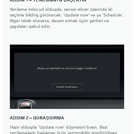
Yeniləmə mövcud olduqda, sensor ekran üzərində iki
seçimlə bildiriş görünəcək: ‘Update now’ və ya ‘Schedule’.
Əgər tələb olunarsa, davam etmək üçün şərtləri və
qaydaları qəbul edin.
ADDIM 2 – QURAŞDIRMA
Hazır olduqda ‘Update now’ düyməsini basın. Bəzi
yeniləmələrin başlaması üçün avtomobilin söndürülməsi,