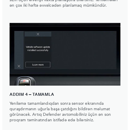
sizin üçün əlverişli vaxta planlaşdıra bilərsiniz. Yeniləmələri
ən çox iki həftə əvvəlcədən planlamaq mümkündür.
ADDIM 4 – TAMAMLA
Yeniləmə tamamlandıqdan sonra sensor ekranında
quraşdırmanın uğurla başa çatdığını bildirən məlumat
görünəcək. Artıq Defender avtomobiliniz üçün ən son
proqram təminatından istifadə edə bilərsiniz.