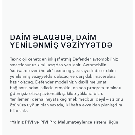
DAİM ƏLAQƏDƏ, DAİM
YENİLƏNMİŞ VƏZİYYƏTDƏ
Texnoloji cəhətdən inkişaf etmiş Defender avtomobiliniz
smartfonunuz kimi uzaqdan yenilənir. Avtomobilin
'software-over-the-air' texnologiyası sayəsində o, daim
yenilənmiş vəziyyətdə qalacaq və qarşıdakı macəralara
hazır olacaq. Defender modelinizin daxili məlumat
bağlantısından istifadə etməklə, ən son proqram təminatı
ğdənişsiz olaraq avtomatik şəkildə yüklənə bilər.
Yeniləməni dərhal həyata keçirmək məcburi deyil – siz onu
özünüzə uyğun olan vaxtda, iki həftə əvvəldən planlaşdıra
bilərsiniz.
*Yalnız PIVI və PIVI Pro Məlumat-əyləncə sistemi üçün