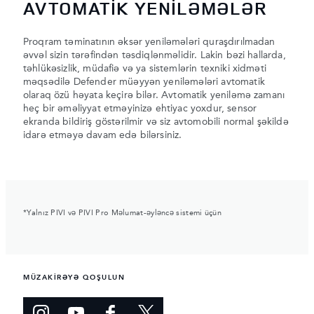
AVTOMATİK YENİLƏMƏLƏR
Proqram təminatının əksər yeniləmələri quraşdırılmadan
əvvəl sizin tərəfindən təsdiqlənməlidir. Lakin bəzi hallarda,
təhlükəsizlik, müdafiə və ya sistemlərin texniki xidməti
məqsədilə Defender müəyyən yeniləmələri avtomatik
olaraq özü həyata keçirə bilər. Avtomatik yeniləmə zamanı
heç bir əməliyyat etməyinizə ehtiyac yoxdur, sensor
ekranda bildiriş göstərilmir və siz avtomobili normal şəkildə
idarə etməyə davam edə bilərsiniz.
*Yalnız PIVI və PIVI Pro Məlumat-əyləncə sistemi üçün
MÜZAKİRƏYƏ QOŞULUN