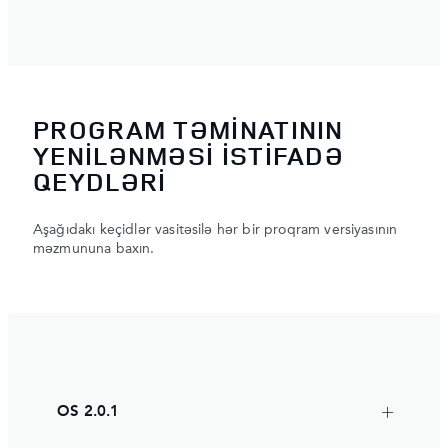
PROGRAM TƏMİNATININ
YENİLƏNMƏSİ İSTİFADƏ
QEYDLƏRİ
Aşağıdakı keçidlər vasitəsilə hər bir proqram versiyasının
məzmununa baxın.
OS 2.0.1