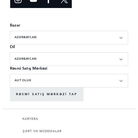
Bazar
AZƏRBAYCAN
Dil
AZƏRBAYCAN
Rəsmi Satış Mərkəzi
AUTOLUX
RƏSMI SATIŞ MƏRKƏZI TAP
KARYERA
ŞƏRT VƏ MÜDDƏALAR