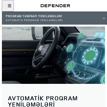
PROQRAM TƏMINATI YENILƏMƏLƏRI
AVTOMATİK PROQRAM YENİLƏMƏLƏRİ
AVTOMATİK PROQRAM
YENİLƏMƏLƏRİ