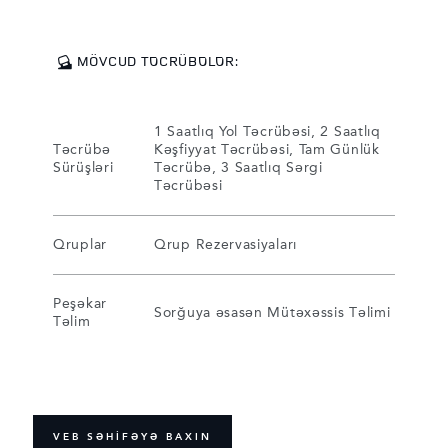
MÖVCUD TƏCRÜBƏLƏR:
1 Saatlıq Yol Təcrübəsi, 2 Saatlıq
Təcrübə
Kəşfiyyat Təcrübəsi, Tam Günlük
Sürüşləri
Təcrübə, 3 Saatlıq Sərgi
Təcrübəsi
Qruplar
Qrup Rezervasiyaları
Peşəkar
Sorğuya əsasən Mütəxəssis Təlimi
Təlim
VEB SƏHIFƏYƏ BAXIN