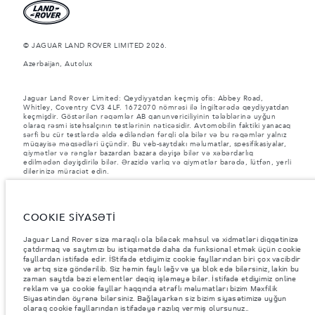
© JAGUAR LAND ROVER LIMITED 2026.
Azerbaijan, Autolux
Jaguar Land Rover Limited: Qeydiyyatdan keçmiş ofis: Abbey Road,
Whitley, Coventry CV3 4LF. 1672070 nömrəsi ilə İngiltərədə qeydiyyatdan
keçmişdir. Göstərilən rəqəmlər AB qanunvericiliyinin tələblərinə uyğun
olaraq rəsmi istehsalçının testlərinin nəticəsidir. Avtomobilin faktiki yanacaq
sərfi bu cür testlərdə əldə ediləndən fərqli ola bilər və bu rəqəmlər yalnız
müqayisə məqsədləri üçündir. Bu veb-saytdakı məlumatlar, spesifikasiyalar,
qiymətlər və rənglər bazardan bazara dəyişə bilər və xəbərdarlıq
edilmədən dəyişdirilə bilər. Ərazidə varlıq və qiymətlər barədə, lütfən, yerli
dilerinizə müraciət edin.
Göstərilən çəkilər avtomobilin standart xarakteristikasını əks etdirir.
İstehsal sonrası əlavə edilən aksesuarlar və digər avadanlıqlar yük götürmə
qabiliyyətinə təsir göstərəcək. Aksesuarlar, sərnişinlər, maye və yanacaq
COOKIE SİYASƏTİ
yükləndikdə Ümumi Avtomobil Çəkisinin (GVW) və Oxa Düşən Maksimum
Yükün müəyyən edilmiş həddinin aşılmadığından əmin olun.
Jaguar Land Rover sizə maraqlı ola biləcək məhsul və xidmətləri diqqətinizə
Şəkillər və spesifikasiyalar haqqında vacib qeyd.
Qlobal yarımkeçirici
çatdırmaq və saytımızı bu istiqamətdə daha da funksional etmək üçün cookie
çatışmazlığı hal-hazırda avtomobilin istehsal xüsusiyyətlərinə, seçimlərin
fayllardan istifadə edir. İStifadə etdiyimiz cookie fayllarından biri çox vacibdir
mövcudluğuna və istehsal müddətlərinə təsir göstərir. Bu, çox dinamik bir
və artıq sizə göndərilib. Siz həmin faylı ləğv və ya blok edə bilərsiniz, lakin bu
vəziyyətdir və nəticədə hazırda veb-saytda istifadə edilən şəkillər,
zaman saytda bəzi elementlər dəqiq işləməyə bilər. İstifadə etdiyimiz online
funksiyalar, seçimlər, xüsusi işləmələr və rəng sxemləri üçün mövcud
reklam və ya cookie fayllar haqqında ətraflı məlumatları bizim Məxfilik
spesifikasiyaları tam əks etdirməyə bilər. Zəhmət olmasa, hər hansı cari
Siyasətindən öyrənə bilərsiniz. Bağlayarkən siz bizim siyasətimizə uyğun
məhdudiyyətlər barədə məlumat etmək üçün Satış mərkəzi ilə əlaqə
olaraq cookie fayllarından istifadəyə razılıq vermiş olursunuz..
saxlayın.