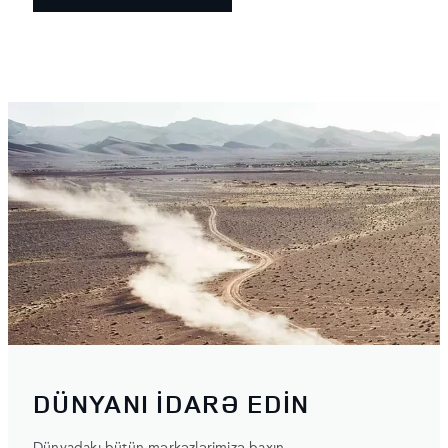
DÜNYANI İDARƏ EDİN
Dünyadakı bütün mərkəzlərimizə baxın