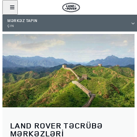
MƏRKƏZ TAPIN
ÇİN
LAND ROVER TƏCRÜBƏ
MƏRKƏZLƏRİ