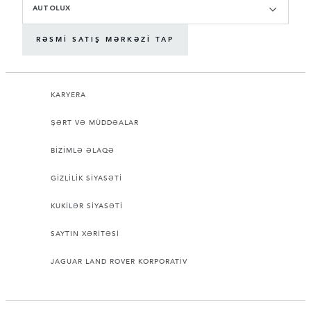
AUTOLUX
RƏSMI SATIŞ MƏRKƏZI TAP
KARYERA
ŞƏRT VƏ MÜDDƏALAR
BİZİMLƏ ƏLAQƏ
GİZLİLİK SİYASƏTİ
KUKİLƏR SİYASƏTİ
SAYTIN XƏRİTƏSİ
JAGUAR LAND ROVER KORPORATİV