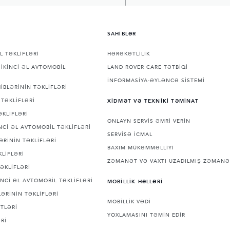
SAHİBLƏR
L TƏKLİFLƏRİ
HƏRƏKƏTLİLİK
İKİNCİ ƏL AVTOMOBİL
LAND ROVER CARE TƏTBİQİ
İNFORMASİYA-ƏYLƏNCƏ SİSTEMİ
İBLƏRİNİN TƏKLİFLƏRİ
TƏKLİFLƏRİ
XİDMƏT VƏ TEXNİKİ TƏMİNAT
ƏKLİFLƏRİ
ONLAYN SERVİS ƏMRİ VERİN
Cİ ƏL AVTOMOBİL TƏKLİFLƏRİ
SERVİSƏ İCMAL
ƏRİNİN TƏKLİFLƏRİ
BAXIM MÜKƏMMƏLLİYİ
LİFLƏRİ
ZƏMANƏT VƏ VAXTI UZADILMIŞ ZƏMANƏ
ƏKLİFLƏRİ
NCİ ƏL AVTOMOBİL TƏKLİFLƏRİ
MOBİLLİK HƏLLƏRİ
ƏRİNİN TƏKLİFLƏRİ
MOBİLLİK VƏDİ
TLƏRİ
YOXLAMASINI TƏMİN EDİR
Rİ