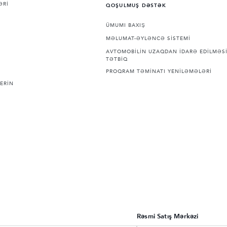
ƏRİ
QOŞULMUŞ DƏSTƏK
ÜMUMI BAXIŞ
MƏLUMAT-ƏYLƏNCƏ SİSTEMİ
AVTOMOBİLİN UZAQDAN İDARƏ EDİLMƏSİ
TƏTBİQ
PROQRAM TƏMİNATI YENİLƏMƏLƏRİ
ERİN
Rəsmi Satış Mərkəzi