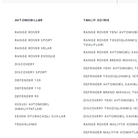
AVTOMOBILLƏR
TƏKLİF EDİRİK
RANGE ROVER
RANGE ROVER YENİ AVTOMOBİ
RANGE ROVER SPORT
RANGE ROVER TƏSDİQLƏNMİŞ 
TƏKLİFLƏRİ
RANGE ROVER VELAR
RANGE ROVER AVTOMOBİL SAH
RANGE ROVER EVOQUE
RANGE ROVER BREND MƏHSUL 
DISCOVERY
DEFENDER YENİ AVTOMOBİL T
DISCOVERY SPORT
DEFENDER TƏSDİQLƏNMİŞ İKİN
DEFENDER 130
DEFENDER AVTOMOBİL SAHİBL
DEFENDER 110
DEFENDER BREND MƏHSUL TƏK
DEFENDER 90
DISCOVERY YENİ AVTOMOBİL T
XÜSUSİ AVTOMOBİL
DISCOVERY TƏSDİQLƏNMİŞ İKİ
ƏMƏLİYYATLARI
SEVEN OTURACAQLI SUV-LAR
DISCOVERY AVTOMOBİL SAHİBL
YEDƏKLƏMƏ
RANGE ROVER MALİYYƏ XİDMƏ
DEFENDER MALİYYƏ XİDMƏTLƏ