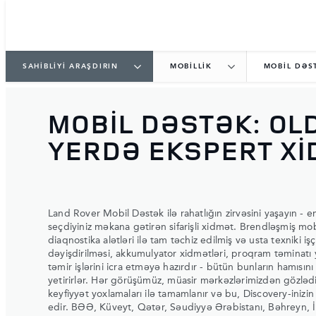
SAHİBLİYİ ARAŞDIRIN
MOBİLLİK
MOBIL DƏS
MOBİL DƏSTƏK: O
YERDƏ EKSPERT Xİ
Land Rover Mobil Dəstək ilə rahatlığın zirvəsini yaşayın - 
seçdiyiniz məkana gətirən sifarişli xidmət. Brendləşmiş mob
diaqnostika alətləri ilə tam təchiz edilmiş və usta texniki işç
dəyişdirilməsi, akkumulyator xidmətləri, proqram təminatı y
təmir işlərini icra etməyə hazırdır - bütün bunların hamısın
yetirirlər. Hər görüşümüz, müasir mərkəzlərimizdən gözlədi
keyfiyyət yoxlamaları ilə tamamlanır və bu, Discovery-inizi
edir. BƏƏ, Küveyt, Qətər, Səudiyyə Ərəbistanı, Bəhreyn, İr