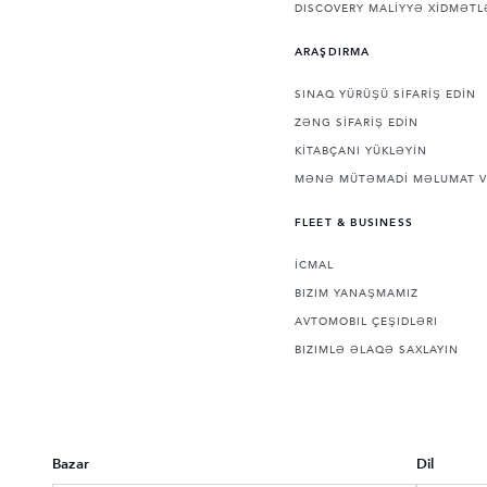
DISCOVERY MALİYYƏ XİDMƏTL
ARAŞDIRMA
SINAQ YÜRÜŞÜ SİFARİŞ EDİN
ZƏNG SİFARİŞ EDİN
KİTABÇANI YÜKLƏYİN
MƏNƏ MÜTƏMADİ MƏLUMAT V
FLEET & BUSINESS
İCMAL
BIZIM YANAŞMAMIZ
AVTOMOBIL ÇEŞIDLƏRI
BIZIMLƏ ƏLAQƏ SAXLAYIN
Bazar
Dil