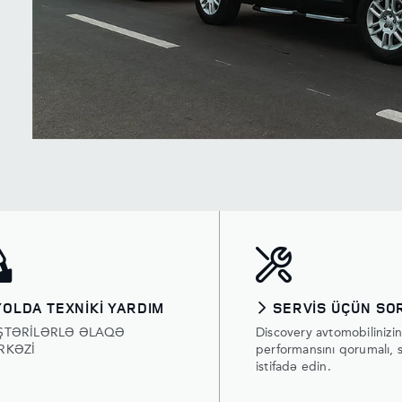
YOLDA TEXNİKİ YARDIM
SERVİS ÜÇÜN SO
ŞTƏRİLƏRLƏ ƏLAQƏ
Discovery avtomobilinizin 
RKƏZİ
performansını qorumalı, si
istifadə edin.