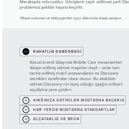
Mərakeşdə mövcuddur. Görüşlərin təyin edilməsi yerli Disco
problemsiz şəkildə həyata keçirilir.
*Əlavə məlumat və tətbiq şərtləri üçün dilerinizlə əlaqə saxlayın.
RAHATLIQ DƏBDƏBƏSİ
Xüsusi brend dizaynda Mobile Care mexanizmləri
dizayn edilmiş xidmət maşınları deyil – onlar tam
təchiz edilmiş mobil ustaxanalardır və Discovery
texnikləri tərəfindən idarə olunur. Bu eksklüziv
xidmət Discovery-nin layiq olduğu qayğını etibarlı
seçdiyiniz yerə çatdırır.
AYAĞINIZA GƏTİRİLƏN MÜSTƏSNA BACARIQ
HƏR YERDƏ MÜSTƏSNA STANDARTLAR
ƏLÇATANLIQ VƏ BRON