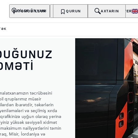
AVTOMOBİLLƏR
SAHİBLƏR
QURUN
KƏŞF EDİN
AXTARIN
ALIŞ-VERİŞ
DİLER ÜNVANI
TƏK
LDUĞUNUZ
DMƏTİ
emalatxanamızın təcrübəsini
il qruplarımız müasir
ilərdən ibarətdir, təkərlərin
eniləmələri və seçilmiş xırda
ı qrafikinizə uyğun olaraq yerinə
yiniz yüksək səviyyəli xidmət
n maksimum nailiyyətlərini təmin
aq, Misir, İordaniya və