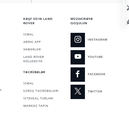
KƏŞF EDIN LAND
MÜZAKİRƏYƏ
ROVER
QOŞULUN
İCMAL
INSTAGRAM
ARDHI APP
XƏBƏRLƏR
LAND ROVER
YOUTUBE
KOLLEKSIYA
TƏCRÜBƏLƏR
FACEBOOK
İCMAL
T
SÜRÜŞ TƏCRÜBƏLƏRI
TWITTER
İSTEHSAL TURLARI
MƏRKƏZ TAPIN