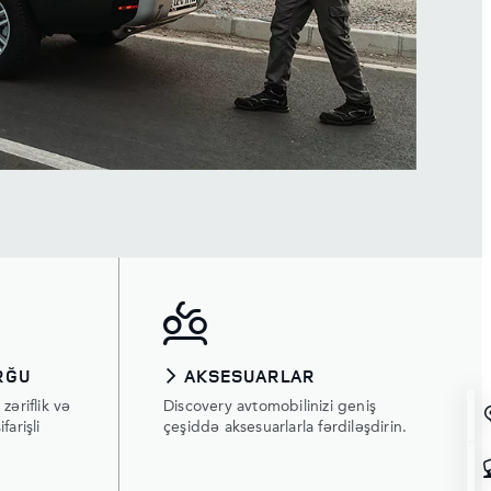
RĞU
AKSESUARLAR
zəriflik və
Discovery avtomobilinizi geniş
farişli
çeşiddə aksesuarlarla fərdiləşdirin.