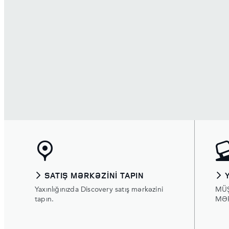
SATIŞ MƏRKƏZINI TAPIN
Yaxınlığınızda Discovery satış mərkəzini
MÜ
tapın.
MƏ