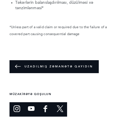
Təkərlərin balanslaşdırılması, düzülməsi və
tənzimlənməsi*
*Unless part of a valid claim or required due to the failure of a
covered part causing consequential damage
UZADILMIŞ ZƏMANƏTƏ QAYIDIN
MÜZAKİRƏYƏ QOŞULUN