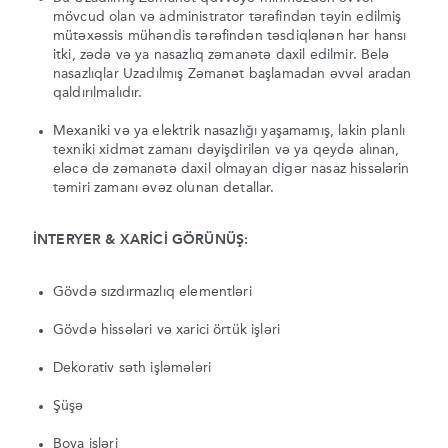
mövcud olan və administrator tərəfindən təyin edilmiş
mütəxəssis mühəndis tərəfindən təsdiqlənən hər hansı
itki, zədə və ya nasazlıq zəmanətə daxil edilmir. Belə
nasazlıqlar Uzadılmış Zəmanət başlamadan əvvəl aradan
qaldırılmalıdır.
Mexaniki və ya elektrik nasazlığı yaşamamış, lakin planlı
texniki xidmət zamanı dəyişdirilən və ya qeydə alınan,
eləcə də zəmanətə daxil olmayan digər nasaz hissələrin
təmiri zamanı əvəz olunan detallar.
İNTERYER & XARİCİ GÖRÜNÜŞ:
Gövdə sızdırmazlıq elementləri
Gövdə hissələri və xarici örtük işləri
Dekorativ səth işləmələri
Şüşə
Boya işləri