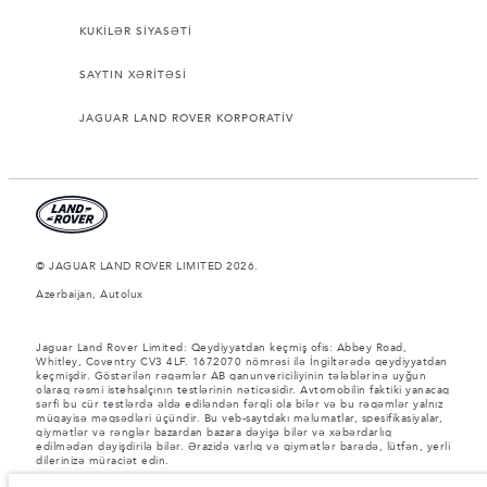
KUKİLƏR SİYASƏTİ
SAYTIN XƏRİTƏSİ
JAGUAR LAND ROVER KORPORATİV
© JAGUAR LAND ROVER LIMITED 2026.
Azerbaijan, Autolux
Jaguar Land Rover Limited: Qeydiyyatdan keçmiş ofis: Abbey Road,
Whitley, Coventry CV3 4LF. 1672070 nömrəsi ilə İngiltərədə qeydiyyatdan
keçmişdir. Göstərilən rəqəmlər AB qanunvericiliyinin tələblərinə uyğun
olaraq rəsmi istehsalçının testlərinin nəticəsidir. Avtomobilin faktiki yanacaq
sərfi bu cür testlərdə əldə ediləndən fərqli ola bilər və bu rəqəmlər yalnız
müqayisə məqsədləri üçündir. Bu veb-saytdakı məlumatlar, spesifikasiyalar,
qiymətlər və rənglər bazardan bazara dəyişə bilər və xəbərdarlıq
edilmədən dəyişdirilə bilər. Ərazidə varlıq və qiymətlər barədə, lütfən, yerli
dilerinizə müraciət edin.