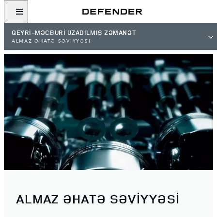
QEYRİ-MƏCBURİ UZADILMIŞ ZƏMANƏT
ALMAZ ƏHATƏ SƏVİYYƏSİ
ALMAZ ƏHATƏ SƏVİYYƏSİ