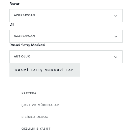
Bazar
AZƏRBAYCAN
Dil
AZƏRBAYCAN
Rəsmi Satış Mərkəzi
AUTOLUX
RƏSMI SATIŞ MƏRKƏZI TAP
KARYERA
ŞƏRT VƏ MÜDDƏALAR
BİZİMLƏ ƏLAQƏ
GİZLİLİK SİYASƏTİ