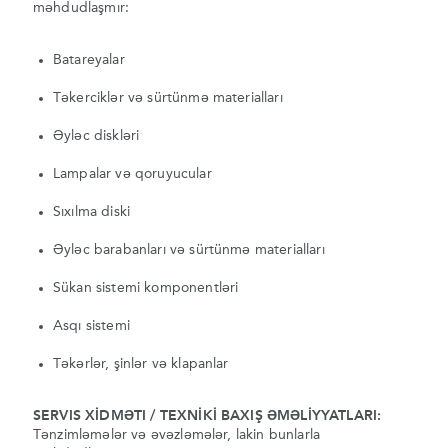
məhdudlaşmır:
Batareyalar
Təkerciklər və sürtünmə materialları
Əyləc diskləri
Lampalar və qoruyucular
Sıxılma diski
Əyləc barabanları və sürtünmə materialları
Sükan sistemi komponentləri
Asqı sistemi
Təkərlər, şinlər və klapanlar
SERVIS XİDMƏTI / TEXNİKİ BAXIŞ ƏMƏLİYYATLARI:
Tənzimləmələr və əvəzləmələr, lakin bunlarla