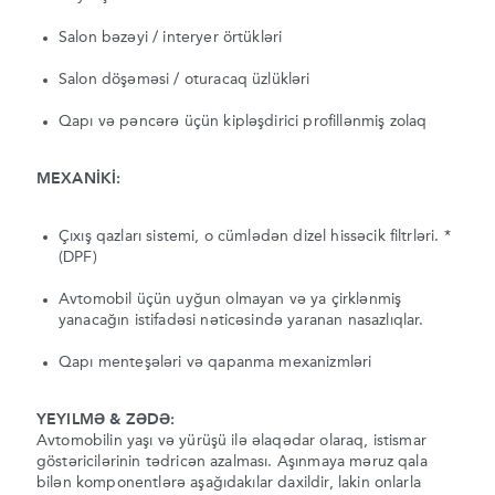
Salon bəzəyi / interyer örtükləri
Salon döşəməsi / oturacaq üzlükləri
Qapı və pəncərə üçün kipləşdirici profillənmiş zolaq
MEXANİKİ:
Çıxış qazları sistemi, o cümlədən dizel hissəcik filtrləri. *
(DPF)
Avtomobil üçün uyğun olmayan və ya çirklənmiş
yanacağın istifadəsi nəticəsində yaranan nasazlıqlar.
Qapı menteşələri və qapanma mexanizmləri
YEYILMƏ & ZƏDƏ:
Avtomobilin yaşı və yürüşü ilə əlaqədar olaraq, istismar
göstəricilərinin tədricən azalması. Aşınmaya məruz qala
bilən komponentlərə aşağıdakılar daxildir, lakin onlarla