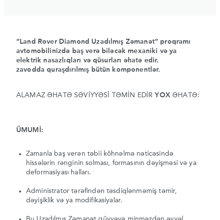
“Land Rover Diamond Uzadılmış Zəmanət” proqramı
avtomobilinizdə baş verə biləcək mexaniki və ya
elektrik nasazlıqları və qüsurları əhatə edir.
zavodda quraşdırılmış bütün komponentlər.
ALAMAZ ƏHATƏ SƏVİYYƏSİ TƏMİN EDİR
YOX
ƏHATƏ:
ÜMUMİ:
Zamanla baş verən təbii köhnəlmə nəticəsində
hissələrin rənginin solması, formasının dəyişməsi və ya
deformasiyası halları.
Administrator tərəfindən təsdiqlənməmiş təmir,
dəyişiklik və ya modifikasiyalar.
Bu Uzadılmış Zəmanət qüvvəyə minməzdən əvvəl