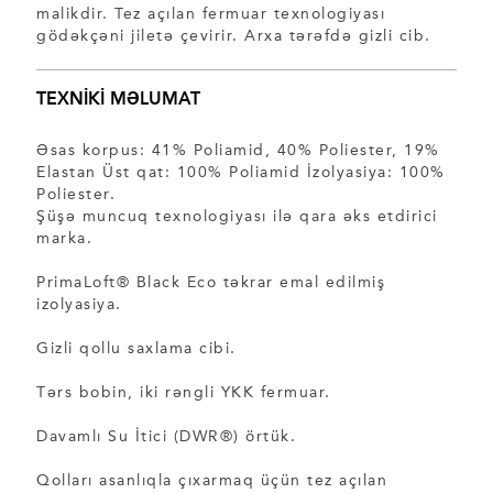
malikdir. Tez açılan fermuar texnologiyası
gödəkçəni jiletə çevirir. Arxa tərəfdə gizli cib.
TEXNİKİ MƏLUMAT
Əsas korpus: 41% Poliamid, 40% Poliester, 19%
Elastan Üst qat: 100% Poliamid İzolyasiya: 100%
Poliester.
Şüşə muncuq texnologiyası ilə qara əks etdirici
marka.
PrimaLoft® Black Eco təkrar emal edilmiş
izolyasiya.
Gizli qollu saxlama cibi.
Tərs bobin, iki rəngli YKK fermuar.
Davamlı Su İtici (DWR®) örtük.
Qolları asanlıqla çıxarmaq üçün tez açılan