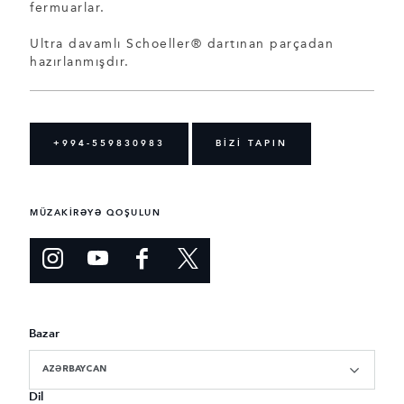
fermuarlar.
Ultra davamlı Schoeller® dartınan parçadan
hazırlanmışdır.
+994-559830983
BİZİ TAPIN
MÜZAKİRƏYƏ QOŞULUN
Bazar
AZƏRBAYCAN
Dil