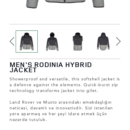
MEN'S RODINIA HYBRID
JACKET
Showerproof and versatile, this softshell jacket is
a defence against the elements. Quick-burst zip
technology transforms jacket into gilet.
Land Rover və Musto arasındakı əməkdaşlığın
nəticəsi, davamlı və innovativdir. Sizi istənilən
yerə aparmaq və hər şeyi idarə etmək üçün
nəzərdə tutulub.