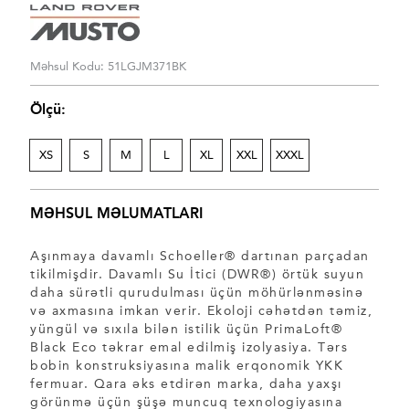
Məhsul Kodu: 51LGJM371BK
Ölçü:
XS
S
M
L
XL
XXL
XXXL
MƏHSUL MƏLUMATLARI
Aşınmaya davamlı Schoeller® dartınan parçadan
tikilmişdir. Davamlı Su İtici (DWR®) örtük suyun
daha sürətli qurudulması üçün möhürlənməsinə
və axmasına imkan verir. Ekoloji cəhətdən təmiz,
yüngül və sıxıla bilən istilik üçün PrimaLoft®
Black Eco təkrar emal edilmiş izolyasiya. Tərs
bobin konstruksiyasına malik erqonomik YKK
fermuar. Qara əks etdirən marka, daha yaxşı
görünmə üçün şüşə muncuq texnologiyasına