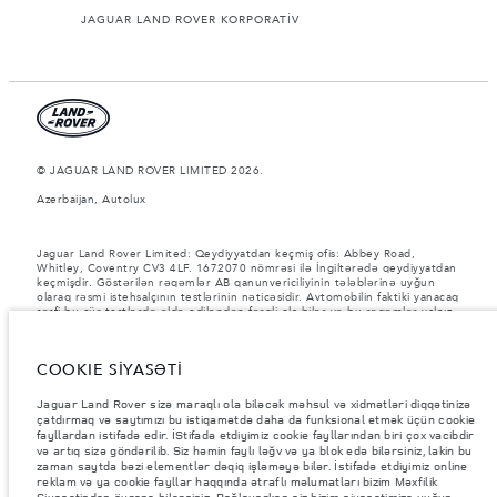
JAGUAR LAND ROVER KORPORATİV
© JAGUAR LAND ROVER LIMITED 2026.
Azerbaijan, Autolux
Jaguar Land Rover Limited: Qeydiyyatdan keçmiş ofis: Abbey Road,
Whitley, Coventry CV3 4LF. 1672070 nömrəsi ilə İngiltərədə qeydiyyatdan
keçmişdir. Göstərilən rəqəmlər AB qanunvericiliyinin tələblərinə uyğun
olaraq rəsmi istehsalçının testlərinin nəticəsidir. Avtomobilin faktiki yanacaq
sərfi bu cür testlərdə əldə ediləndən fərqli ola bilər və bu rəqəmlər yalnız
müqayisə məqsədləri üçündir. Bu veb-saytdakı məlumatlar, spesifikasiyalar,
qiymətlər və rənglər bazardan bazara dəyişə bilər və xəbərdarlıq
edilmədən dəyişdirilə bilər. Ərazidə varlıq və qiymətlər barədə, lütfən, yerli
COOKIE SİYASƏTİ
dilerinizə müraciət edin.
Göstərilən çəkilər avtomobilin standart xarakteristikasını əks etdirir.
Jaguar Land Rover sizə maraqlı ola biləcək məhsul və xidmətləri diqqətinizə
İstehsal sonrası əlavə edilən aksesuarlar və digər avadanlıqlar yük götürmə
çatdırmaq və saytımızı bu istiqamətdə daha da funksional etmək üçün cookie
qabiliyyətinə təsir göstərəcək. Aksesuarlar, sərnişinlər, maye və yanacaq
fayllardan istifadə edir. İStifadə etdiyimiz cookie fayllarından biri çox vacibdir
yükləndikdə Ümumi Avtomobil Çəkisinin (GVW) və Oxa Düşən Maksimum
və artıq sizə göndərilib. Siz həmin faylı ləğv və ya blok edə bilərsiniz, lakin bu
Yükün müəyyən edilmiş həddinin aşılmadığından əmin olun.
zaman saytda bəzi elementlər dəqiq işləməyə bilər. İstifadə etdiyimiz online
reklam və ya cookie fayllar haqqında ətraflı məlumatları bizim Məxfilik
Şəkillər və spesifikasiyalar haqqında vacib qeyd.
Qlobal yarımkeçirici
Siyasətindən öyrənə bilərsiniz. Bağlayarkən siz bizim siyasətimizə uyğun