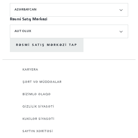
AZƏRBAYCAN
Rəsmi Satış Mərkəzi
AUTOLUX
RƏSMI SATIŞ MƏRKƏZI TAP
KARYERA
ŞƏRT VƏ MÜDDƏALAR
BİZİMLƏ ƏLAQƏ
GİZLİLİK SİYASƏTİ
KUKİLƏR SİYASƏTİ
SAYTIN XƏRİTƏSİ