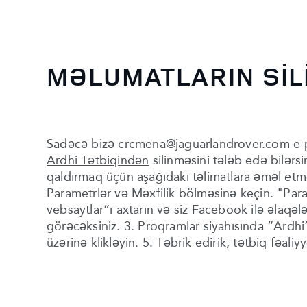
MƏLUMATLARIN SİL
Sadəcə bizə crcmena@jaguarlandrover.com e-
Ardhi Tətbiqindən
silinməsini tələb edə bilərs
qaldırmaq üçün aşağıdakı təlimatlara əməl etm
Parametrlər və Məxfilik bölməsinə keçin. "Para
vebsaytlar”ı axtarın və siz Facebook ilə əlaqəl
görəcəksiniz. 3. Proqramlar siyahısında “Ardhi
üzərinə klikləyin. 5. Təbrik edirik, tətbiq fəaliyyə