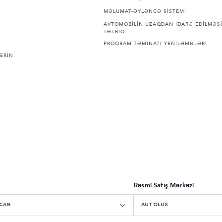
MƏLUMAT-ƏYLƏNCƏ SİSTEMİ
AVTOMOBİLİN UZAQDAN İDARƏ EDİLMƏSİ
TƏTBİQ
PROQRAM TƏMİNATI YENİLƏMƏLƏRİ
ERİN
Rəsmi Satış Mərkəzi
CAN
AUTOLUX