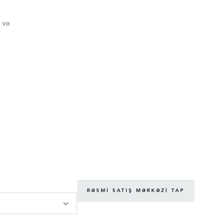
 VƏ
RƏSMI SATIŞ MƏRKƏZI TAP