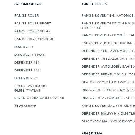
AVTOMOBILLƏR
TƏKLİF EDİRİK
RANGE ROVER
RANGE ROVER YENİ AVTOMOBİ
RANGE ROVER SPORT
RANGE ROVER TƏSDİQLƏNMİŞ 
TƏKLİFLƏRİ
RANGE ROVER VELAR
RANGE ROVER AVTOMOBİL SAH
RANGE ROVER EVOQUE
RANGE ROVER BREND MƏHSUL 
DISCOVERY
DEFENDER YENİ AVTOMOBİL T
DISCOVERY SPORT
DEFENDER TƏSDİQLƏNMİŞ İKİN
DEFENDER 130
DEFENDER AVTOMOBİL SAHİBL
DEFENDER 110
DEFENDER BREND MƏHSUL TƏK
DEFENDER 90
DISCOVERY YENİ AVTOMOBİL T
XÜSUSİ AVTOMOBİL
DISCOVERY TƏSDİQLƏNMİŞ İKİ
ƏMƏLİYYATLARI
SEVEN OTURACAQLI SUV-LAR
DISCOVERY AVTOMOBİL SAHİBL
YEDƏKLƏMƏ
RANGE ROVER MALİYYƏ XİDMƏ
DEFENDER MALİYYƏ XİDMƏTLƏ
DISCOVERY MALİYYƏ XİDMƏTL
ARAŞDIRMA