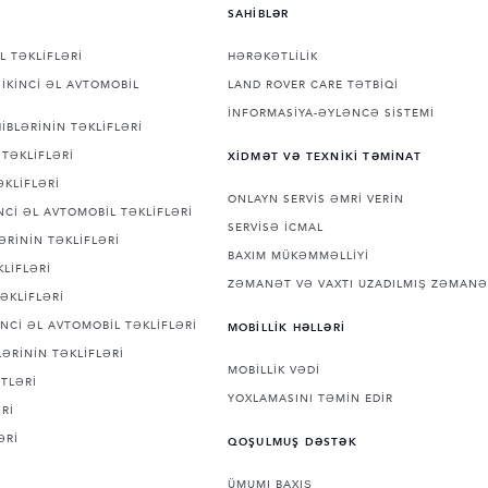
SAHİBLƏR
L TƏKLİFLƏRİ
HƏRƏKƏTLİLİK
İKİNCİ ƏL AVTOMOBİL
LAND ROVER CARE TƏTBİQİ
İNFORMASİYA-ƏYLƏNCƏ SİSTEMİ
İBLƏRİNİN TƏKLİFLƏRİ
TƏKLİFLƏRİ
XİDMƏT VƏ TEXNİKİ TƏMİNAT
ƏKLİFLƏRİ
ONLAYN SERVİS ƏMRİ VERİN
Cİ ƏL AVTOMOBİL TƏKLİFLƏRİ
SERVİSƏ İCMAL
ƏRİNİN TƏKLİFLƏRİ
BAXIM MÜKƏMMƏLLİYİ
LİFLƏRİ
ZƏMANƏT VƏ VAXTI UZADILMIŞ ZƏMANƏ
ƏKLİFLƏRİ
NCİ ƏL AVTOMOBİL TƏKLİFLƏRİ
MOBİLLİK HƏLLƏRİ
ƏRİNİN TƏKLİFLƏRİ
MOBİLLİK VƏDİ
TLƏRİ
YOXLAMASINI TƏMİN EDİR
Rİ
ƏRİ
QOŞULMUŞ DƏSTƏK
ÜMUMI BAXIŞ