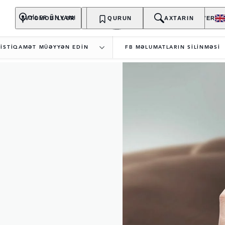
AVTOMOBİLLƏR
SAHİBLƏR
QURUN
KƏŞF EDİN
AXTARIN
ALIŞ-VERİŞ
DİLER ÜNVANI
İ İSTİQAMƏT MÜƏYYƏN EDİN
FB MƏLUMATLARIN SİLİNMƏSİ