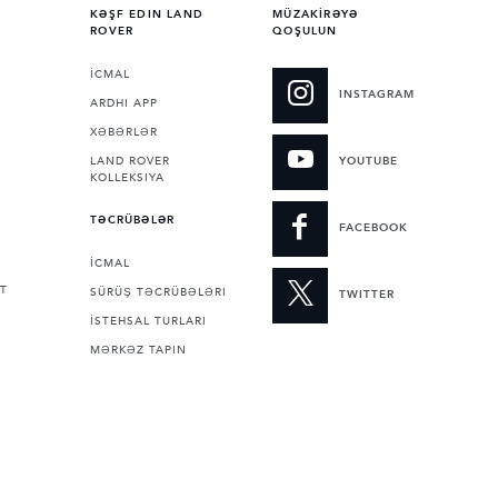
KƏŞF EDIN LAND
MÜZAKİRƏYƏ
ROVER
QOŞULUN
İCMAL
INSTAGRAM
ARDHI APP
XƏBƏRLƏR
LAND ROVER
YOUTUBE
KOLLEKSIYA
TƏCRÜBƏLƏR
FACEBOOK
İCMAL
T
SÜRÜŞ TƏCRÜBƏLƏRI
TWITTER
İSTEHSAL TURLARI
MƏRKƏZ TAPIN