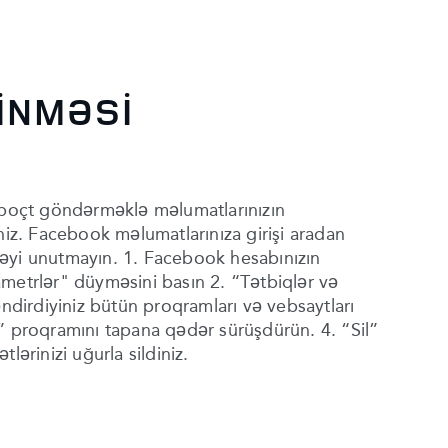
İNMƏSİ
poçt göndərməklə məlumatlarınızın
iniz. Facebook məlumatlarınıza girişi aradan
əyi unutmayın. 1. Facebook hesabınızın
metrlər" düyməsini basın 2. “Tətbiqlər və
əndirdiyiniz bütün proqramları və vebsaytları
” proqramını tapana qədər sürüşdürün. 4. “Sil”
tlərinizi uğurla sildiniz.