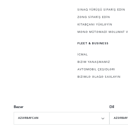
SINAQ YÜRÜŞÜ SİFARİŞ EDİN
ZƏNG SİFARİŞ EDİN
KİTABÇANI YÜKLƏYİN
MƏNƏ MÜTƏMADİ MƏLUMAT V
FLEET & BUSINESS
İCMAL
BIZIM YANAŞMAMIZ
AVTOMOBIL ÇEŞIDLƏRI
BIZIMLƏ ƏLAQƏ SAXLAYIN
Bazar
Dil
AZƏRBAYCAN
AZƏRBAY