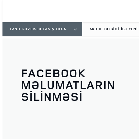
LAND ROVER-LƏ TANIŞ OLUN
ARDHI TƏTBİQİ İLƏ YEN
FACEBOOK
MƏLUMATLARIN
SİLİNMƏSİ