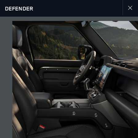
DEFENDER
KƏŞF EDİN DEFENDER 110
QALEREYA
MÜZAKİRƏYƏ QOŞULUN
Bazar
AZƏRBAYCAN
Dil
AZƏRBAYCAN
Rəsmi Satış Mərkəzi