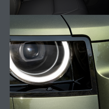
AUTOLUX
RƏSMI SATIŞ MƏRKƏZI TAP
KARYERA
ŞƏRT VƏ MÜDDƏALAR
BİZİMLƏ ƏLAQƏ
İNTERYER
GİZLİLİK SİYASƏTİ
KUKİLƏR SİYASƏTİ
(5)
SAYTIN XƏRİTƏSİ
JAGUAR LAND ROVER KORPORATİV