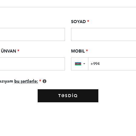
SOYAD
*
 ÜNVAN
*
MOBIL
*
▼
azıyam
bu şərtlərlə:
*