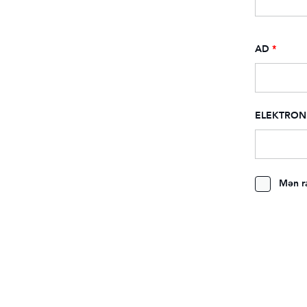
AD
*
ELEKTRON
Mən r