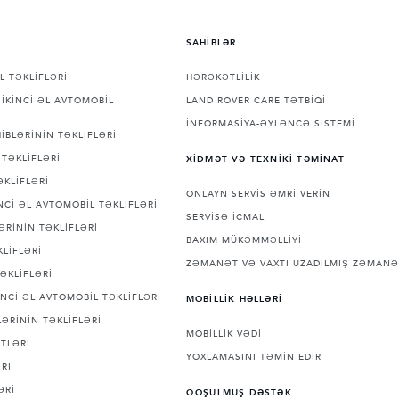
SAHİBLƏR
L TƏKLİFLƏRİ
HƏRƏKƏTLİLİK
İKİNCİ ƏL AVTOMOBİL
LAND ROVER CARE TƏTBİQİ
İNFORMASİYA-ƏYLƏNCƏ SİSTEMİ
İBLƏRİNİN TƏKLİFLƏRİ
TƏKLİFLƏRİ
XİDMƏT VƏ TEXNİKİ TƏMİNAT
ƏKLİFLƏRİ
ONLAYN SERVİS ƏMRİ VERİN
Cİ ƏL AVTOMOBİL TƏKLİFLƏRİ
SERVİSƏ İCMAL
ƏRİNİN TƏKLİFLƏRİ
BAXIM MÜKƏMMƏLLİYİ
LİFLƏRİ
ZƏMANƏT VƏ VAXTI UZADILMIŞ ZƏMANƏ
ƏKLİFLƏRİ
NCİ ƏL AVTOMOBİL TƏKLİFLƏRİ
MOBİLLİK HƏLLƏRİ
ƏRİNİN TƏKLİFLƏRİ
MOBİLLİK VƏDİ
TLƏRİ
YOXLAMASINI TƏMİN EDİR
Rİ
ƏRİ
QOŞULMUŞ DƏSTƏK