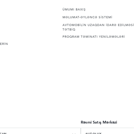
ÜMUMI BAXIŞ
MƏLUMAT-ƏYLƏNCƏ SİSTEMİ
AVTOMOBİLİN UZAQDAN İDARƏ EDİLMƏSİ
TƏTBİQ
PROQRAM TƏMİNATI YENİLƏMƏLƏRİ
ERİN
Rəsmi Satış Mərkəzi