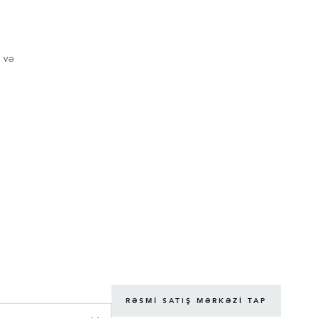
 VƏ
RƏSMI SATIŞ MƏRKƏZI TAP