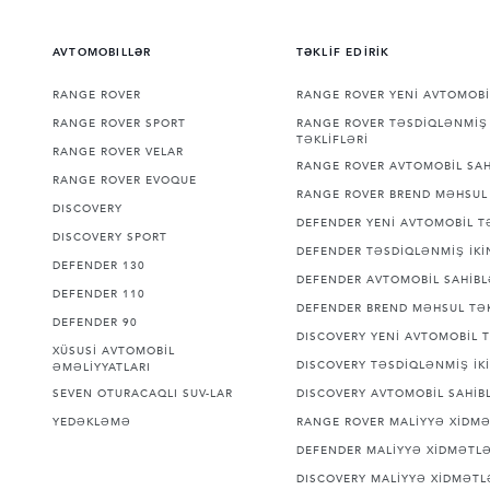
AVTOMOBILLƏR
TƏKLİF EDİRİK
RANGE ROVER
RANGE ROVER YENİ AVTOMOBİ
RANGE ROVER SPORT
RANGE ROVER TƏSDİQLƏNMİŞ 
TƏKLİFLƏRİ
RANGE ROVER VELAR
RANGE ROVER AVTOMOBİL SAH
RANGE ROVER EVOQUE
RANGE ROVER BREND MƏHSUL 
DISCOVERY
DEFENDER YENİ AVTOMOBİL T
DISCOVERY SPORT
DEFENDER TƏSDİQLƏNMİŞ İKİN
DEFENDER 130
DEFENDER AVTOMOBİL SAHİBL
DEFENDER 110
DEFENDER BREND MƏHSUL TƏK
DEFENDER 90
DISCOVERY YENİ AVTOMOBİL T
XÜSUSİ AVTOMOBİL
DISCOVERY TƏSDİQLƏNMİŞ İKİ
ƏMƏLİYYATLARI
SEVEN OTURACAQLI SUV-LAR
DISCOVERY AVTOMOBİL SAHİBL
YEDƏKLƏMƏ
RANGE ROVER MALİYYƏ XİDMƏ
DEFENDER MALİYYƏ XİDMƏTLƏ
DISCOVERY MALİYYƏ XİDMƏTL