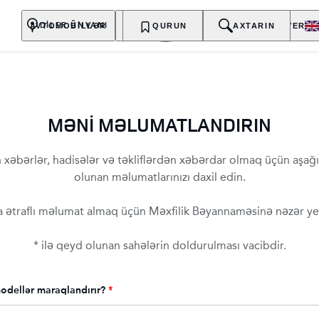
AVTOMOBİLLƏR
SAHİBLƏR
QURUN
KƏŞF EDİN
AXTARIN
ALIŞ-VERİŞ
DİLER ÜNVANI
MƏNİ MƏLUMATLANDIRIN
 xəbərlər, hadisələr və təkliflərdən xəbərdar olmaq üçün aşağı
olunan məlumatlarınızı daxil edin.
 ətraflı məlumat almaq üçün Məxfilik Bəyannaməsinə nəzər yet
* ilə qeyd olunan sahələrin doldurulması vacibdir.
modellər maraqlandırır?
*