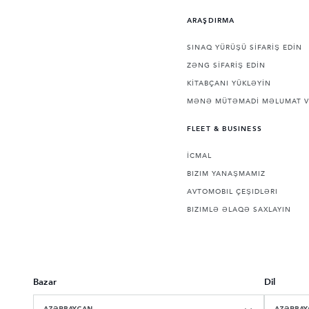
ARAŞDIRMA
SINAQ YÜRÜŞÜ SİFARİŞ EDİN
ZƏNG SİFARİŞ EDİN
KİTABÇANI YÜKLƏYİN
MƏNƏ MÜTƏMADİ MƏLUMAT V
FLEET & BUSINESS
İCMAL
BIZIM YANAŞMAMIZ
AVTOMOBIL ÇEŞIDLƏRI
BIZIMLƏ ƏLAQƏ SAXLAYIN
Bazar
Dil