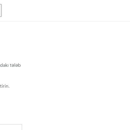
dakı tələb
irin.