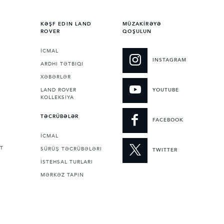
KƏŞF EDIN LAND
MÜZAKİRƏYƏ
ROVER
QOŞULUN
İCMAL
INSTAGRAM
ARDHI TƏTBIQI
XƏBƏRLƏR
LAND ROVER
YOUTUBE
KOLLEKSIYA
TƏCRÜBƏLƏR
FACEBOOK
İCMAL
T
SÜRÜŞ TƏCRÜBƏLƏRI
TWITTER
İSTEHSAL TURLARI
MƏRKƏZ TAPIN