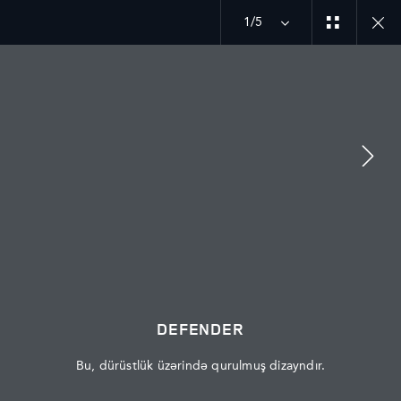
1/5
MÜZAKİRƏYƏ QOŞULUN
Bazar
AZƏRBAYCAN
DEFENDER
Dil
AZƏRBAYCAN
Bu, dürüstlük üzərində qurulmuş dizayndır.
Rəsmi Satış Mərkəzi