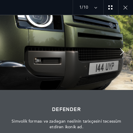
1/10
MÜZAKİRƏYƏ QOŞULUN
Bazar
AZƏRBAYCAN
DEFENDER
Dil
AZƏRBAYCAN
Simvolik forması və zadəgan nəslinin tarixçəsini təcəssüm
etdirən ikonik ad.
Rəsmi Satış Mərkəzi