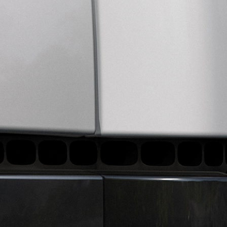
Cİ ƏL AVTOMOBİL TƏKLİFLƏRİ
SERVİSƏ İCMAL
ƏRİNİN TƏKLİFLƏRİ
BAXIM MÜKƏMMƏLLİYİ
LİFLƏRİ
ZƏMANƏT VƏ VAXTI UZADILMIŞ ZƏMANƏ
ƏKLİFLƏRİ
NCİ ƏL AVTOMOBİL TƏKLİFLƏRİ
MOBİLLİK HƏLLƏRİ
ƏRİNİN TƏKLİFLƏRİ
MOBİLLİK VƏDİ
TLƏRİ
YOXLAMASINI TƏMİN EDİR
Rİ
ƏRİ
QOŞULMUŞ DƏSTƏK
ÜMUMI BAXIŞ
MƏLUMAT-ƏYLƏNCƏ SİSTEMİ
AVTOMOBİLİN UZAQDAN İDARƏ EDİLMƏSİ
TƏTBİQ
PROQRAM TƏMİNATI YENİLƏMƏLƏRİ
ERİN