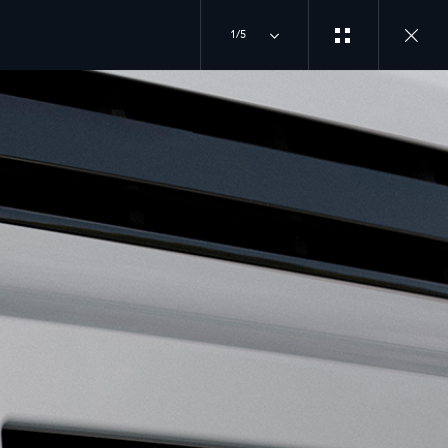
1/5
KƏŞF EDIN LAND
MÜZAKİRƏYƏ
ROVER
QOŞULUN
İCMAL
INSTAGRAM
ARDHI TƏTBIQI
XƏBƏRLƏR
LAND ROVER
YOUTUBE
KOLLEKSIYA