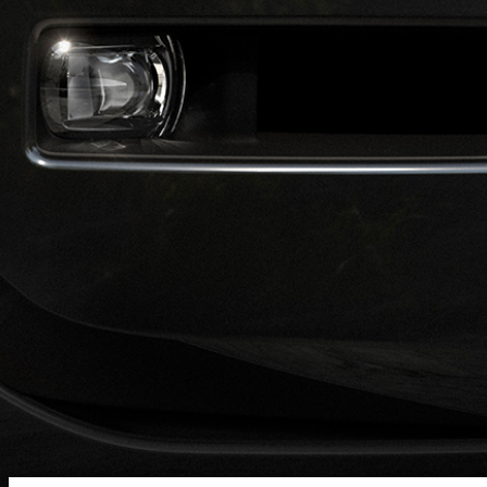
İCMAL
BIZIM YANAŞMAMIZ
AVTOMOBIL ÇEŞIDLƏRI
BIZIMLƏ ƏLAQƏ SAXLAYIN
Bazar
Dil
AZƏRBAYCAN
AZƏRBAY
KARYERA
ŞƏRT VƏ MÜDDƏALAR
BİZİMLƏ ƏLAQƏ
GİZLİLİK SİYASƏ
© JAGUAR LAND ROVER LIMITED 2026.