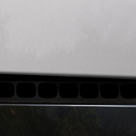
DEFENDER TƏSDİQLƏNMİŞ İKİN
DEFENDER 130
DEFENDER AVTOMOBİL SAHİBL
DEFENDER 110
DEFENDER BREND MƏHSUL TƏK
DEFENDER 90
DISCOVERY YENİ AVTOMOBİL T
XÜSUSİ AVTOMOBİL
DISCOVERY TƏSDİQLƏNMİŞ İKİ
ƏMƏLİYYATLARI
SEVEN OTURACAQLI SUV-LAR
DISCOVERY AVTOMOBİL SAHİBL
YEDƏKLƏMƏ
RANGE ROVER MALİYYƏ XİDMƏ
DEFENDER MALİYYƏ XİDMƏTLƏ
DISCOVERY MALİYYƏ XİDMƏTL
ARAŞDIRMA
SINAQ YÜRÜŞÜ SİFARİŞ EDİN
ZƏNG SİFARİŞ EDİN
KİTABÇANI YÜKLƏYİN
MƏNƏ MÜTƏMADİ MƏLUMAT V
FLEET & BUSINESS