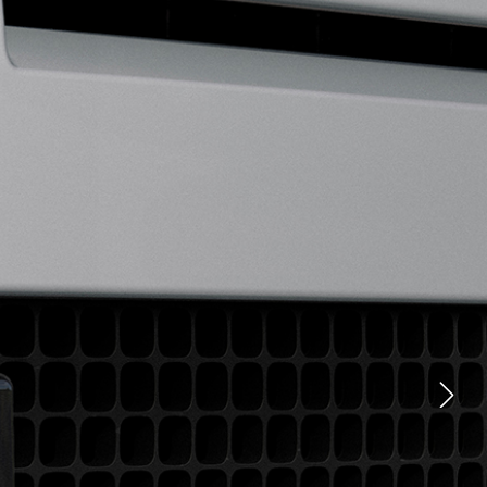
TƏCRÜBƏLƏR
FACEBOOK
İCMAL
T
SÜRÜŞ TƏCRÜBƏLƏRI
TWITTER
İSTEHSAL TURLARI
MƏRKƏZ TAPIN
 VƏ