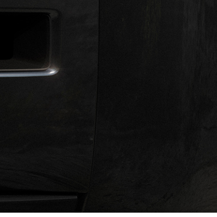
Rəsmi Satış Mərkəzi
CAN
AUTOLUX
Tİ
KUKİLƏR SİYASƏTİ
SAYTIN XƏRİTƏSİ
JAGUAR LAND ROVER KORPORATİ