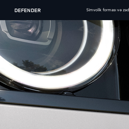
DEFENDER
Simvolik forması və zad
AVTOMOBILLƏR
TƏKLİF EDİRİK
RANGE ROVER
RANGE ROVER YENİ AVTOMOBİ
RANGE ROVER SPORT
RANGE ROVER TƏSDİQLƏNMİŞ 
TƏKLİFLƏRİ
RANGE ROVER VELAR
RANGE ROVER AVTOMOBİL SAH
RANGE ROVER EVOQUE
RANGE ROVER BREND MƏHSUL 
DISCOVERY
DEFENDER YENİ AVTOMOBİL T
DISCOVERY SPORT