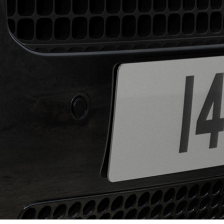
RƏSMI SATIŞ MƏRKƏZI TAP
V