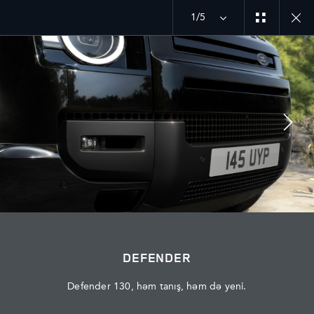
1/5
MÜZAKİRƏYƏ QOŞULUN
Bazar
AZƏRBAYCAN
DEFENDER
Dil
AZƏRBAYCAN
Defender 130, həm tanış, həm də yeni.
Rəsmi Satış Mərkəzi