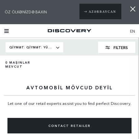
ÖZ ÖLKƏNIZDƏ BAXIN
AZƏRBAYCAN
EN
FILTERS
QIYMƏT: QİYMƏT: YÜKSƏKDƏN
0
MAŞINLAR
MEVCUT
AVTOMOBIL MÖVCUD DEYIL
Let one of our retail experts assist you to find perfect Discovery.
CONTACT RETAILER