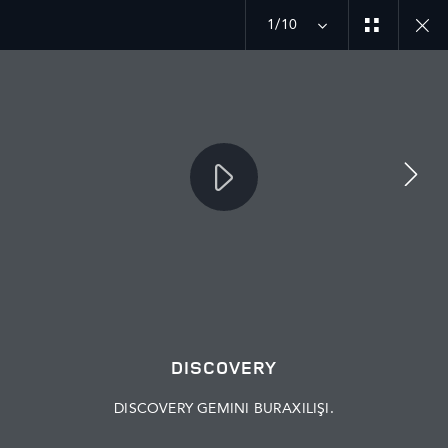
1/10
MÜZAKİRƏYƏ QOŞULUN
Bazar
AZƏRBAYCAN
DISCOVERY
Dil
AZƏRBAYCAN
DISCOVERY GEMINI BURAXILIŞI.
Rəsmi Satış Mərkəzi